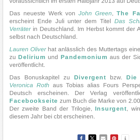
voraussichtlich im ersten Halbjahr 2013 auf Deut
Das neueste Werk von
John Green
,
The Fa
erscheint Ende Juli unter dem Titel
Das Schi
Verräter
in Deutschland. Im Herbst kommt der 
selbst nach Deutschland.
Lauren Oliver
hat anlässlich des Muttertags ein
zu
Delirium
und
Pandemonium
aus der Si
veröffentlicht.
Das Bonuskapitel zu
Divergent
bzw.
Die
Veronica Roth
aus Tobias alias Fours Perspe
Deutsch erscheinen. Der Verlag veröffentl
Facebookseite
zum Buch die Marke von 2.00
Der zweite Band der Trilogie,
Insurgent
, wi
diesem Jahr bei cbt erscheinen.