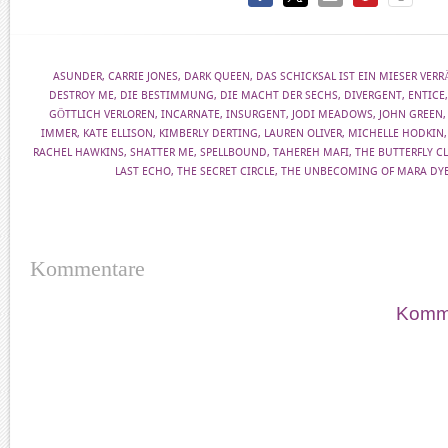
ASUNDER
,
CARRIE JONES
,
DARK QUEEN
,
DAS SCHICKSAL IST EIN MIESER VERR
DESTROY ME
,
DIE BESTIMMUNG
,
DIE MACHT DER SECHS
,
DIVERGENT
,
ENTICE
GÖTTLICH VERLOREN
,
INCARNATE
,
INSURGENT
,
JODI MEADOWS
,
JOHN GREEN
IMMER
,
KATE ELLISON
,
KIMBERLY DERTING
,
LAUREN OLIVER
,
MICHELLE HODKIN
RACHEL HAWKINS
,
SHATTER ME
,
SPELLBOUND
,
TAHEREH MAFI
,
THE BUTTERFLY C
LAST ECHO
,
THE SECRET CIRCLE
,
THE UNBECOMING OF MARA DY
Kommentare
Komme