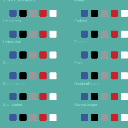
Brösels Bücherregal
Arena
Umblättern
Carlsen
Lettersalad
Fischer
Damaris liest
Piper
Büchernische
RandomHouse
BuchSaiten
Ravensburger