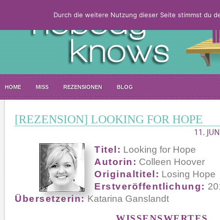
Durch die weitere Nutzung dieser Seite stimmst du 
HOME
MISS
REZENSIONEN
BLOG
[REZENSION] LOOKING FOR HOPE
11. JUN
Titel:
Looking for Hope
Autorin:
Colleen Hoover
Originaltitel:
Losing Hope
Erstveröffentlichung:
20
Übersetzerin:
Katarina Ganslandt
WISSENSWERTES