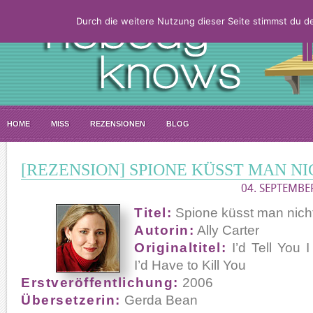
Durch die weitere Nutzung dieser Seite stimmst du 
HOME
MISS
REZENSIONEN
BLOG
[REZENSION] SPIONE KÜSST MAN N
04. SEPTEMBE
Titel:
Spione küsst man nich
Autorin:
Ally Carter
Originaltitel:
I’d Tell You 
I’d Have to Kill You
Erstveröffentlichung:
2006
Übersetzerin:
Gerda Bean