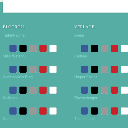
BLOGROLL
VERLAGE
Tintenträume
Arena
Miss Watson
Carlsen
Nightingale’s Blog
Harper Collins
Kielfeder
Ravensburger
Damaris liest
Thienemann