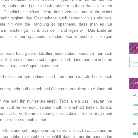
lich, ziehen den Leser jedoch trotzdem in ihren Bann. Je mehr
 Geschichte einlässt, desto tiefer versinkt man in ihr, wobei
ehr beginnt das Geschehene auch tatsächlich zu glauben.
de hin wird die Handlung so spannend, dass man es nur
 am liebsten gar nicht, aus der Hand legen will. Das Ende an
dem nicht nur spannend, sondern wartet noch mit einigen
SU
on sind häufig sehr detailliert beschrieben, wodurch man sich
en Stellen sind sie so schön geschildert, dass man am liebsten
les mit eigenen Augen anzusehen.
nd beide sehr sympathisch und man kann sich als Leser auch
KA
erzen, sehr authentisch und überzeugt vor allem zu Anfang mit
AL
er, wie man ihn nur selten erlebt. Trotz allem was Heaven ihm
AN
ie nicht für verrückt, sondern will ihr ernsthaft helfen. Bereits
obwohl alles vollkommen unmöglich erscheint. Seine Sorge und
AU
n nur noch sympathischer.
BE
fließend und sehr angenehm zu lesen. Er nutzt zwar ab und an
BE
 sie richtig einzusetzen. Er wählt dazu immer die passenden