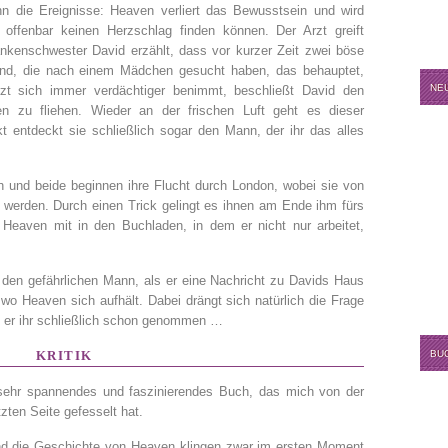
n die Ereignisse: Heaven verliert das Bewusstsein und wird
e offenbar keinen Herzschlag finden können. Der Arzt greift
nkenschwester David erzählt, dass vor kurzer Zeit zwei böse
nd, die nach einem Mädchen gesucht haben, das behauptet,
NE
zt sich immer verdächtiger benimmt, beschließt David den
 zu fliehen. Wieder an der frischen Luft geht es dieser
kt entdeckt sie schließlich sogar den Mann, der ihr das alles
ch und beide beginnen ihre Flucht durch London, wobei sie von
werden. Durch einen Trick gelingt es ihnen am Ende ihm fürs
eaven mit in den Buchladen, in dem er nicht nur arbeitet,
f den gefährlichen Mann, als er eine Nachricht zu Davids Haus
, wo Heaven sich aufhält. Dabei drängt sich natürlich die Frage
hat er ihr schließlich schon genommen …
KRITIK
BU
sehr spannendes und faszinierendes Buch, das mich von der
tzten Seite gefesselt hat.
d die Geschichte von Heaven klingen zwar im ersten Moment