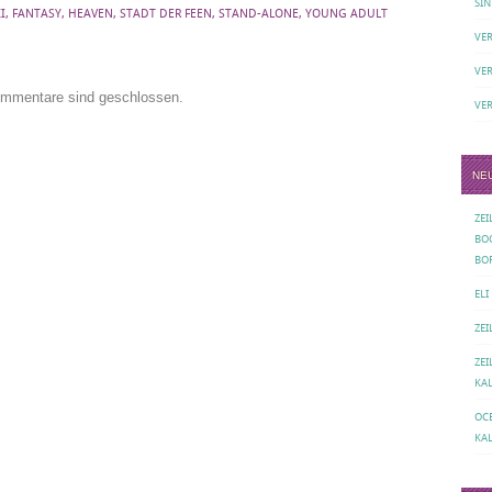
SIN
I
,
FANTASY
,
HEAVEN
,
STADT DER FEEN
,
STAND-ALONE
,
YOUNG ADULT
VE
VE
mmentare sind geschlossen.
VE
NE
ZE
BO
BO
ELI
ZE
ZE
KA
OC
KA