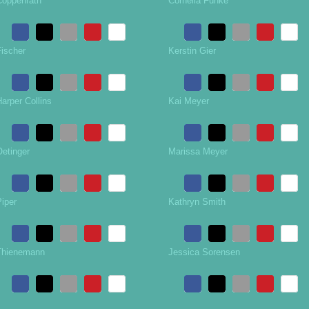
Coppenrath
Cornelia Funke
Fischer
Kerstin Gier
arper Collins
Kai Meyer
Oetinger
Marissa Meyer
iper
Kathryn Smith
Thienemann
Jessica Sorensen