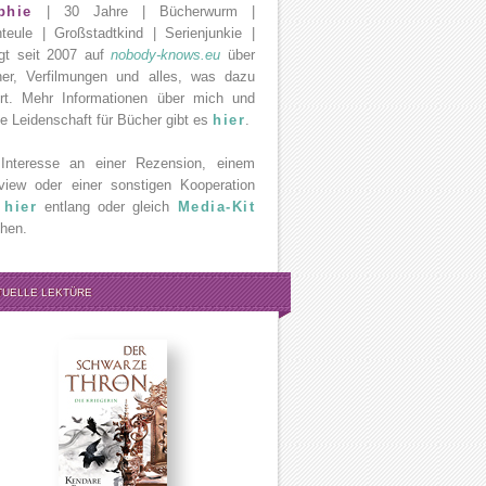
phie
| 30 Jahre | Bücherwurm |
teule | Großstadtkind | Serienjunkie |
gt seit 2007 auf
nobody-knows.eu
über
er, Verfilmungen und alles, was dazu
rt. Mehr Informationen über mich und
e Leidenschaft für Bücher gibt es
hier
.
Interesse an einer Rezension, einem
rview oder einer sonstigen Kooperation
e
hier
entlang oder gleich
Media-Kit
hen.
TUELLE LEKTÜRE