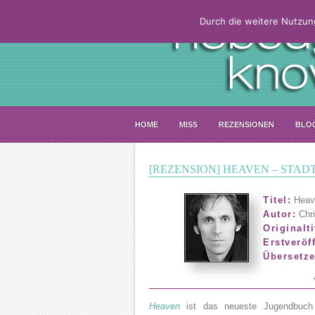
Durch die weitere Nutzun
HOME
MISS
REZENSIONEN
BLO
[REZENSION] HEAVEN – STAD
Titel:
Heave
Autor:
Chri
Originalti
Erstveröf
Übersetze
Heaven
ist das neueste Jugendbuch 