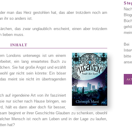
Ste
Nach
er man das Herz gestohlen hat, das aber trotzdem noch am
Blog
n ihr so anders ist.
Büch
gehö
ärchen, das zwar unglaublich erscheint, einen aber trotzdem
mein
h lieben muss.
Bei 
INHALT
Inte
ern Londons unterwegs ist um einem
bitt
beitet, ein lang erwartetes Buch zu
anse
dchen. Sie hat große Angst und erzählt
 wohl gar nicht sein könnte: Ein böser
das meint sie nicht im übertragenden
AK
ch auf irgendeine Art von ihr fasziniert
 sie nur sicher nach Hause bringen, wo
, hält es dann aber doch für besser,
gsam beginnt er ihrer Geschichte Glauben zu schenken, obwohl
welcher Mensch ist noch am Leben und in der Lage zu laufen,
tten hat?