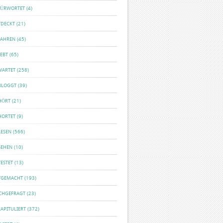
FÜRWORTET
(4)
TDECKT
(21)
FAHREN
(45)
EBT
(65)
WARTET
(258)
BLOGGT
(39)
HÖRT
(21)
HORTET
(9)
LESEN
(566)
SEHEN
(10)
ESTET
(13)
TGEMACHT
(193)
CHGEFRAGT
(23)
APITULIERT
(372)