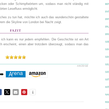
ken oder Schimpfwörtern um, sodass man nicht ständig mit
BE
törten Lesefluss ermöglicht.
EN
ches zu tun hat, möchte ich auch das wunderschön gestaltete
ER
rem die Skyline von London bei Nacht zeigt.
ERL
FAZIT
ER
 ich kann es nur jedem empfehlen. Die Geschichte ist ein Art
GE
h erscheint, einen aber trotzdem überzeugt, sodass man das
GE
GE
GE
GE
GET
MI
NA
REK