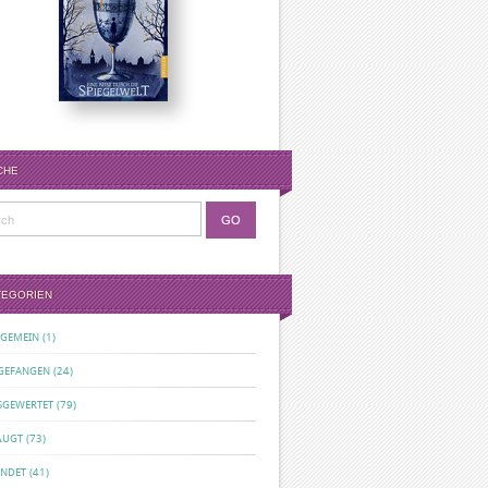
CHE
TEGORIEN
LGEMEIN
(1)
GEFANGEN
(24)
SGEWERTET
(79)
ÄUGT
(73)
ENDET
(41)