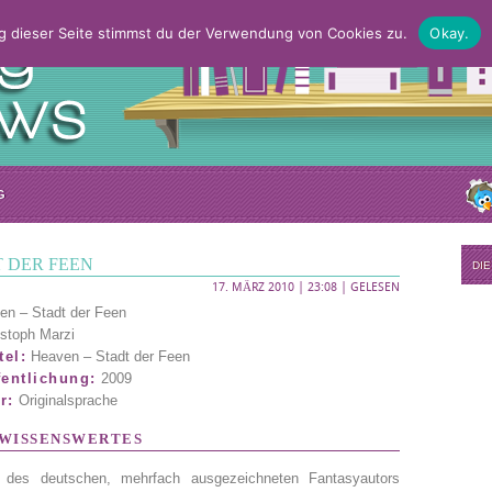
g dieser Seite stimmst du der Verwendung von Cookies zu.
Okay.
G
T DER FEEN
DI
17. MÄRZ 2010 | 23:08 |
GELESEN
n – Stadt der Feen
stoph Marzi
tel:
Heaven – Stadt der Feen
fentlichung:
2009
r:
Originalsprache
WISSENSWERTES
des deutschen, mehrfach ausgezeichneten Fantasyautors