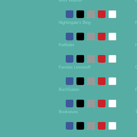
Miss Watson
Nightingale’s Blog
Kielfeder
H
Favolas Lesestoff
BuchSaiten
P
Bookwives