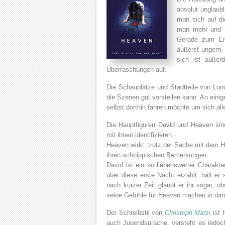
absolut unglaub
man sich auf die
man mehr und m
Gerade zum En
äußerst ungern,
sich ist außer
Überraschungen auf.
Die Schauplätze und Stadtteile von Lond
die Szenen gut vorstellen kann. An einig
selbst dorthin fahren möchte um sich al
Die Hauptfiguren David und Heaven si
mit ihnen identifizieren.
Heaven wirkt, trotz der Sache mit dem H
ihren schnippischen Bemerkungen.
David ist ein so liebenswerter Charakt
über diese erste Nacht erzählt, hält er s
nach kurzer Zeit glaubt er ihr sogar, 
seine Gefühle für Heaven machen in dan
Der Schreibstil von
Christoph Marzi
ist 
auch Jugendsprache, versteht es jedoch