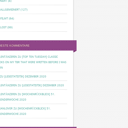
NIERT
(4)
RALLGEMEINERT
(127)
RFILMT
(64)
RLOST
(99)
UESTE KOMMENTARE
ILENTÄNZERIN
ZU
[TOP TEN TUESDAY] CLASSIC
OKS ON MY TBR THAT WERE WRITTEN BEFORE I WAS
RN
ZU
[LESESTATISTIK] DEZEMBER 2020
ILENTÄNZERIN
ZU
[LESESTATISTIK] DEZEMBER 2020
ILENTÄNZERIN
ZU
[WOCHENRÜCKBLICK] 51.
LENDERWOCHE 2020
EANLOVER
ZU
[WOCHENRÜCKBLICK] 51.
LENDERWOCHE 2020