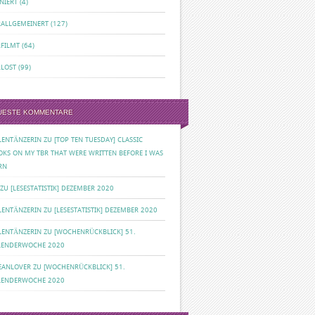
NIERT
(4)
RALLGEMEINERT
(127)
RFILMT
(64)
RLOST
(99)
UESTE KOMMENTARE
ILENTÄNZERIN
ZU
[TOP TEN TUESDAY] CLASSIC
OKS ON MY TBR THAT WERE WRITTEN BEFORE I WAS
RN
ZU
[LESESTATISTIK] DEZEMBER 2020
ILENTÄNZERIN
ZU
[LESESTATISTIK] DEZEMBER 2020
ILENTÄNZERIN
ZU
[WOCHENRÜCKBLICK] 51.
LENDERWOCHE 2020
EANLOVER
ZU
[WOCHENRÜCKBLICK] 51.
LENDERWOCHE 2020