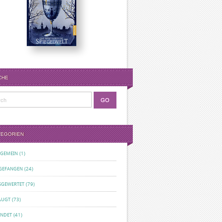
CHE
TEGORIEN
LGEMEIN
(1)
GEFANGEN
(24)
SGEWERTET
(79)
ÄUGT
(73)
ENDET
(41)