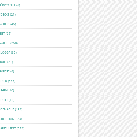
FÜRWORTET
(4)
TDECKT
(21)
FAHREN
(45)
EBT
(65)
WARTET
(258)
BLOGGT
(39)
HÖRT
(21)
HORTET
(9)
LESEN
(566)
SEHEN
(10)
ESTET
(13)
TGEMACHT
(193)
CHGEFRAGT
(23)
APITULIERT
(372)