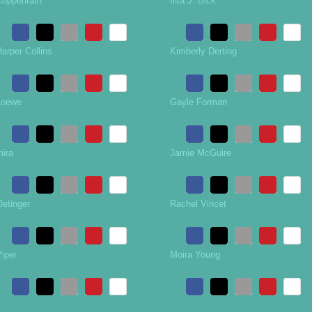
Coppenrath
Ilsa J. Bick
arper Collins
Kimberly Derting
Loewe
Gayle Forman
mira
Jamie McGuire
Oetinger
Rachel Vincet
iper
Moira Young