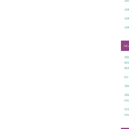
SIN
VE
VE
VE
NE
ZE
BO
BO
ELI
ZE
ZE
KA
OC
KA