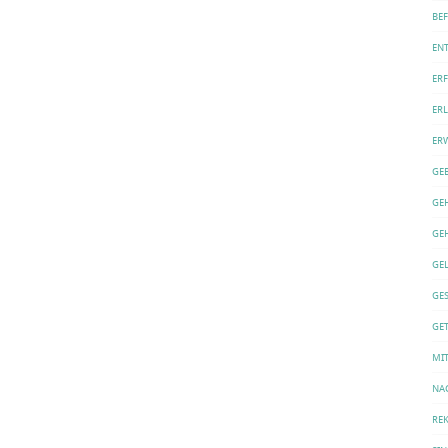
BE
EN
ER
ERL
ER
GE
GE
GE
GE
GE
GET
MI
NA
REK