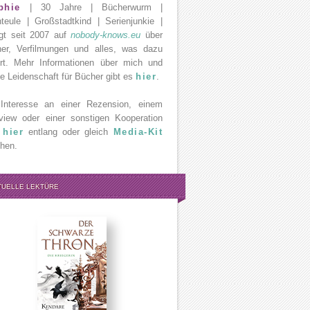
phie
| 30 Jahre | Bücherwurm |
teule | Großstadtkind | Serienjunkie |
gt seit 2007 auf
nobody-knows.eu
über
er, Verfilmungen und alles, was dazu
rt. Mehr Informationen über mich und
e Leidenschaft für Bücher gibt es
hier
.
Interesse an einer Rezension, einem
rview oder einer sonstigen Kooperation
e
hier
entlang oder gleich
Media-Kit
hen.
TUELLE LEKTÜRE