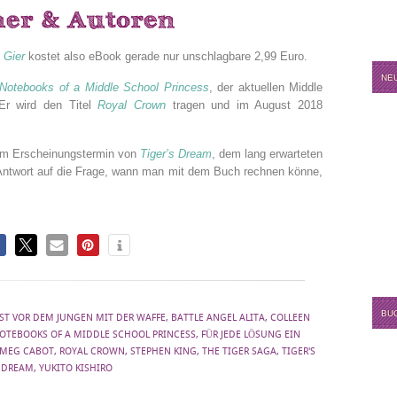
 Gier
kostet also eBook gerade nur unschlagbare 2,99 Euro.
NE
Notebooks of a Middle School Princess
, der aktuellen Middle
Er wird den Titel
Royal Crown
tragen und im August 2018
um Erscheinungstermin von
Tiger’s Dream
, dem lang erwarteten
e Antwort auf die Frage, wann man mit dem Buch rechnen könne,
.
BU
ST VOR DEM JUNGEN MIT DER WAFFE
,
BATTLE ANGEL ALITA
,
COLLEEN
OTEBOOKS OF A MIDDLE SCHOOL PRINCESS
,
FÜR JEDE LÖSUNG EIN
MEG CABOT
,
ROYAL CROWN
,
STEPHEN KING
,
THE TIGER SAGA
,
TIGER'S
DREAM
,
YUKITO KISHIRO