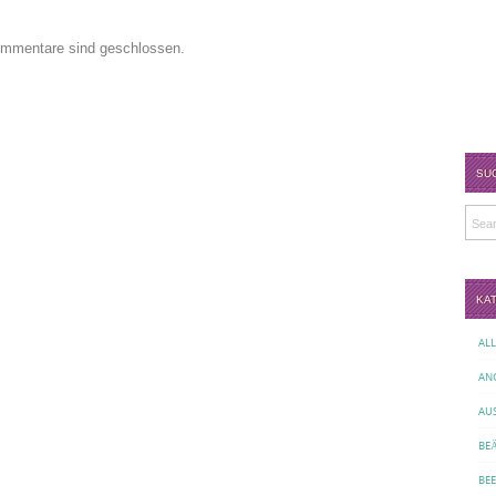
mmentare sind geschlossen.
SU
KA
AL
AN
AU
BE
BE