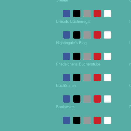
Steflite
Brösels Bücherregal
H
Nightingale’s Blog
Friedelchens Bücherstube
BuchSaiten
Bookwives
P