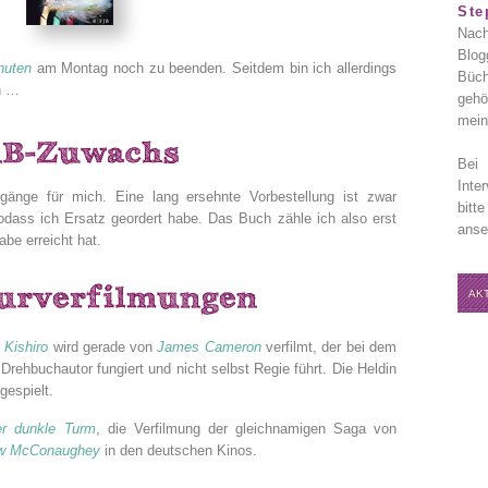
Ste
Nach
Blog
nuten
am Montag noch zu beenden. Seitdem bin ich allerdings
Büch
n …
gehö
mein
Bei 
Inte
änge für mich. Eine lang ersehnte Vorbestellung ist zwar
bitt
dass ich Ersatz geordert habe. Das Buch zähle ich also erst
anse
be erreicht hat.
AK
 Kishiro
wird gerade von
James Cameron
verfilmt, der bei dem
 Drehbuchautor fungiert und nicht selbst Regie führt. Die Heldin
gespielt.
r dunkle Turm
, die Verfilmung der gleichnamigen Saga von
w McConaughey
in den deutschen Kinos.