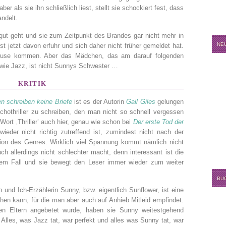
 als sie ihn schließlich liest, stellt sie schockiert fest, dass
andelt.
 gut geht und sie zum Zeitpunkt des Brandes gar nicht mehr in
NE
rst jetzt davon erfuhr und sich daher nicht früher gemeldet hat.
ause kommen. Aber das Mädchen, das am darauf folgenden
ie Jazz, ist nicht Sunnys Schwester …
KRITIK
n schreiben keine Briefe
ist es der Autorin
Gail Giles
gelungen
ychothriller zu schreiben, den man nicht so schnell vergessen
Wort ‚Thriller’ auch hier, genau wie schon bei
Der erste Tod der
 wieder nicht richtig zutreffend ist, zumindest nicht nach der
tion des Genres. Wirklich viel Spannung kommt nämlich nicht
h allerdings nicht schlechter macht, denn interessant ist die
dem Fall und sie bewegt den Leser immer wieder zum weiter
BU
n und Ich-Erzählerin Sunny, bzw. eigentlich Sunflower, ist eine
hen kann, für die man aber auch auf Anhieb Mitleid empfindet.
en Eltern angebetet wurde, haben sie Sunny weitestgehend
. Alles, was Jazz tat, war perfekt und alles was Sunny tat, war