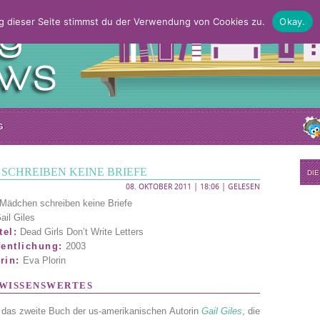
g dieser Seite stimmst du der Verwendung von Cookies zu.
Okay.
G
SCHREIBEN KEINE BRIEFE
DI
08. OKTOBER 2011 | 18:06 |
GELESEN
Mädchen schreiben keine Briefe
ail Giles
tel:
Dead Girls Don’t Write Letters
fentlichung:
2003
rin:
Eva Plorin
WISSENSWERTES
 das zweite Buch der us-amerikanischen Autorin
Gail Giles
, die