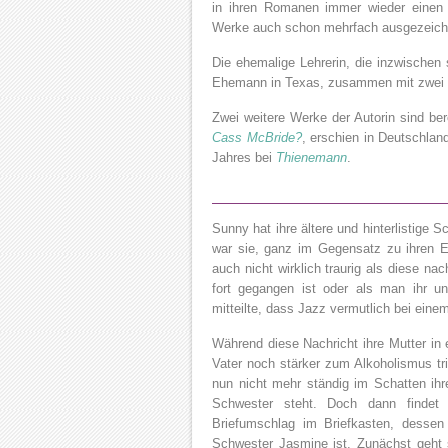
in ihren Romanen immer wieder einen 
Werke auch schon mehrfach ausgezeich
Die ehemalige Lehrerin, die inzwischen s
Ehemann in Texas, zusammen mit zwei 
Zwei weitere Werke der Autorin sind ber
Cass McBride?
, erschien in Deutschlan
Jahres bei
Thienemann
.
Sunny hat ihre ältere und hinterlistige
war sie, ganz im Gegensatz zu ihren El
auch nicht wirklich traurig als diese 
fort gegangen ist oder als man ihr u
mitteilte, dass Jazz vermutlich bei eine
Während diese Nachricht ihre Mutter in e
Vater noch stärker zum Alkoholismus trie
nun nicht mehr ständig im Schatten ih
Schwester steht. Doch dann findet
Briefumschlag im Briefkasten, dessen
Schwester Jasmine ist. Zunächst geht 