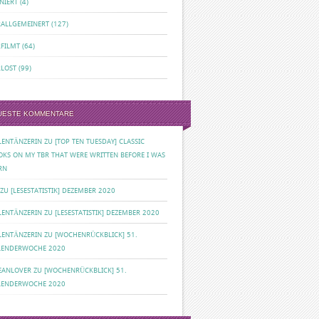
NIERT
(4)
RALLGEMEINERT
(127)
RFILMT
(64)
RLOST
(99)
UESTE KOMMENTARE
ILENTÄNZERIN
ZU
[TOP TEN TUESDAY] CLASSIC
OKS ON MY TBR THAT WERE WRITTEN BEFORE I WAS
RN
ZU
[LESESTATISTIK] DEZEMBER 2020
ILENTÄNZERIN
ZU
[LESESTATISTIK] DEZEMBER 2020
ILENTÄNZERIN
ZU
[WOCHENRÜCKBLICK] 51.
LENDERWOCHE 2020
EANLOVER
ZU
[WOCHENRÜCKBLICK] 51.
LENDERWOCHE 2020