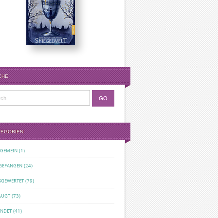
CHE
TEGORIEN
LGEMEIN
(1)
GEFANGEN
(24)
SGEWERTET
(79)
ÄUGT
(73)
ENDET
(41)