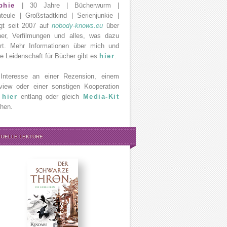
phie
| 30 Jahre | Bücherwurm |
teule | Großstadtkind | Serienjunkie |
gt seit 2007 auf
nobody-knows.eu
über
er, Verfilmungen und alles, was dazu
rt. Mehr Informationen über mich und
e Leidenschaft für Bücher gibt es
hier
.
Interesse an einer Rezension, einem
rview oder einer sonstigen Kooperation
e
hier
entlang oder gleich
Media-Kit
hen.
TUELLE LEKTÜRE