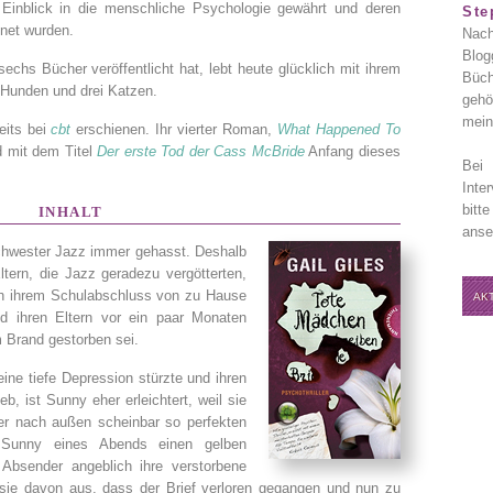
Einblick in die menschliche Psychologie gewährt und deren
Ste
net wurden.
Nach
Blog
echs Bücher veröffentlicht hat, lebt heute glücklich mit ihrem
Büch
Hunden und drei Katzen.
gehö
mein
eits bei
cbt
erschienen. Ihr vierter Roman,
What Happened To
d mit dem Titel
Der erste Tod der Cass McBride
Anfang dieses
Bei 
Inte
bitt
INHALT
anse
 Schwester Jazz immer gehasst. Deshalb
tern, die Jazz geradezu vergötterten,
nach ihrem Schulabschluss von zu Hause
AK
nd ihren Eltern vor ein paar Monaten
m Brand gestorben sei.
ine tiefe Depression stürzte und ihren
b, ist Sunny eher erleichtert, weil sie
rer nach außen scheinbar so perfekten
 Sunny eines Abends einen gelben
 Absender angeblich ihre verstorbene
sie davon aus, dass der Brief verloren gegangen und nun zu