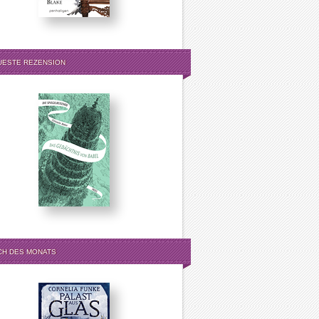
UESTE REZENSION
CH DES MONATS