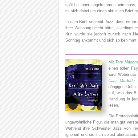
spät bei ihnen angekommen sein muss, aber
es sich dabei um einen aktuellen Brief h
In dem Brief schreibt Jazz, dass es ihr
ihrer Wohnung gelebt hätte, allerdings e
Nun würde sie jedoch zurück nach H
Sonntag ankommt und sich so benimmt w
Mit
Tote Mädche
einen tollen Ps
wird. Wobei das 
Cass McBride
,
gängigen Defini
auf, was das Buc
Handlung in je
lesen.
Die Protagonisti
ungewöhnliche Figur, die man gut verste
Während ihre Schwester Jazz von ihr
ignoriert und sie sich selbst überlassen