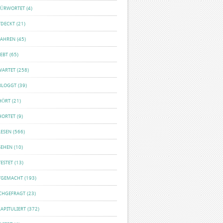
FÜRWORTET
(4)
TDECKT
(21)
FAHREN
(45)
EBT
(65)
WARTET
(258)
BLOGGT
(39)
HÖRT
(21)
HORTET
(9)
LESEN
(566)
SEHEN
(10)
ESTET
(13)
TGEMACHT
(193)
CHGEFRAGT
(23)
APITULIERT
(372)