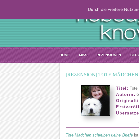
Durch die weitere Nutzun
HOME
MISS
REZENSIONEN
BLO
[REZENSION] TOTE MÄDCHEN 
Titel:
Tote 
Autorin:
G
Originalti
Erstveröf
Übersetze
Tote Mädchen schreiben keine Briefe
ist