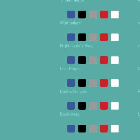
Tintenträume
Wortmalerei
a
Nightingale’s Blog
d
Lost Pages
BücherMonster
Bookwives
U