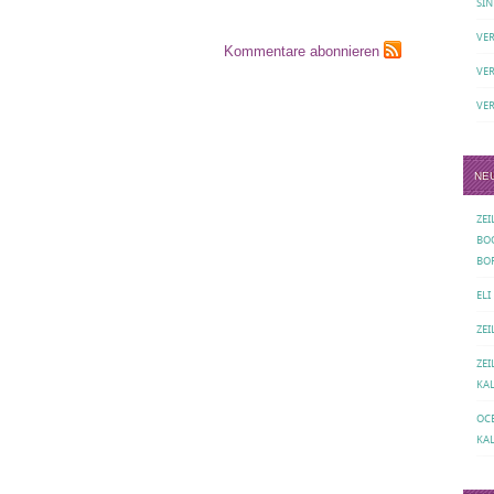
SIN
VE
Kommentare abonnieren
VE
VE
NE
ZE
BO
BO
ELI
ZE
ZE
KA
OC
KA