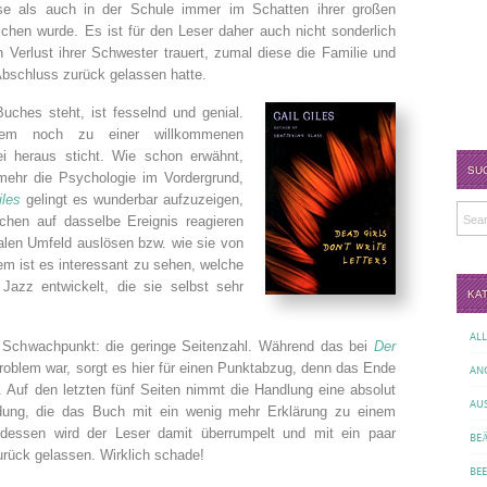
se als auch in der Schule immer im Schatten ihrer großen
ichen wurde. Es ist für den Leser daher auch nicht sonderlich
Verlust ihrer Schwester trauert, zumal diese die Familie und
bschluss zurück gelassen hatte.
Buches steht, ist fesselnd und genial.
udem noch zu einer willkommenen
i heraus sticht. Wie schon erwähnt,
SU
lmehr die Psychologie im Vordergrund,
iles
gelingt es wunderbar aufzuzeigen,
chen auf dasselbe Ereignis reagieren
alen Umfeld auslösen bzw. wie sie von
 ist es interessant zu sehen, welche
Jazz entwickelt, die sie selbst sehr
KA
AL
 Schwachpunkt: die geringe Seitenzahl. Während das bei
Der
oblem war, sorgt es hier für einen Punktabzug, denn das Ende
AN
. Auf den letzten fünf Seiten nimmt die Handlung eine absolut
AU
dung, die das Buch mit ein wenig mehr Erklärung zu einem
tdessen wird der Leser damit überrumpelt und mit ein paar
BE
zurück gelassen. Wirklich schade!
BE