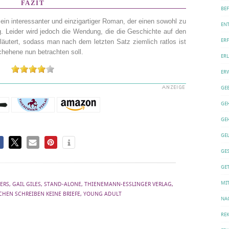
FAZIT
BE
 ein interessanter und einzigartiger Roman, der einen sowohl zu
EN
. Leider wird jedoch die Wendung, die die Geschichte auf den
ER
läutert, sodass man nach dem letzten Satz ziemlich ratlos ist
hehene nun betrachten soll.
ERL
ER
GE
GE
GE
GE
GE
GET
MI
ERS
,
GAIL GILES
,
STAND-ALONE
,
THIENEMANN-ESSLINGER VERLAG
,
HEN SCHREIBEN KEINE BRIEFE
,
YOUNG ADULT
NA
REK