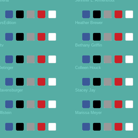
Arena
Jennifer L. Armentrout
rsEdition
Heather Brewer
tv
Bethany Griffin
Oetinger
Colleen Houck
Ravensburger
Stacey Jay
llstein
Marissa Meyer