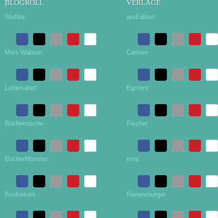
BLOGROLL
VERLAGE
Steflite
arsEdition
Miss Watson
Carlsen
Lettersalad
Egmont
Büchernische
Fischer
BücherMonster
mira
Bookwives
Ravensburger