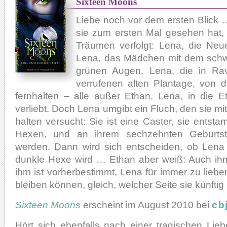
Sixteen Moons
Liebe noch vor dem ersten Blick
sie zum ersten Mal gesehen hat, 
Träumen verfolgt: Lena, die Neu
Lena, das Mädchen mit dem sch
grünen Augen. Lena, die in Ra
verrufenen alten Plantage, von de
fernhalten – alle außer Ethan. Lena, in die E
verliebt. Doch Lena umgibt ein Fluch, den sie mit
halten versucht: Sie ist eine Caster, sie entsta
Hexen, und an ihrem sechzehnten Geburtsta
werden. Dann wird sich entscheiden, ob Lena 
dunkle Hexe wird … Ethan aber weiß: Auch ihm
ihm ist vorherbestimmt, Lena für immer zu lieben
bleiben können, gleich, welcher Seite sie künfti
Sixteen Moons
erscheint im August 2010 bei
cb
Hört sich ebenfalls nach einer tragischen Lie