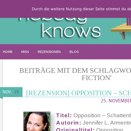
Durch die weitere Nutzung dieser Seite stimmst du 
HOME
MISS
REZENSIONEN
BLOG
BEITRÄGE MIT DEM SCHLAGWOR
FICTION'
[REZENSION] OPPOSITION – S
NOV.
25
25. NOVEMBER
Titel:
Opposition – Schattenb
Autorin:
Jennifer L. Armentr
Originaltitel:
Opposition