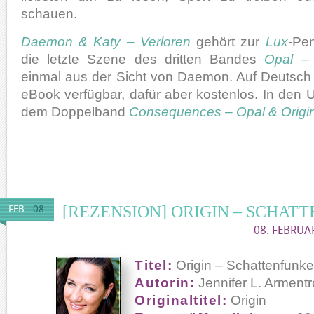
schauen.
Daemon & Katy – Verloren
gehört zur
Lux
-Pen
die letzte Szene des dritten Bandes
Opal – 
einmal aus der Sicht von Daemon. Auf Deutsch i
eBook verfügbar, dafür aber kostenlos. In den US
dem Doppelband
Consequences – Opal & Origi
[REZENSION] ORIGIN – SCHAT
FEB.
08
08. FEBRUA
Titel:
Origin – Schattenfunke
Autorin:
Jennifer L. Armentr
Originaltitel:
Origin