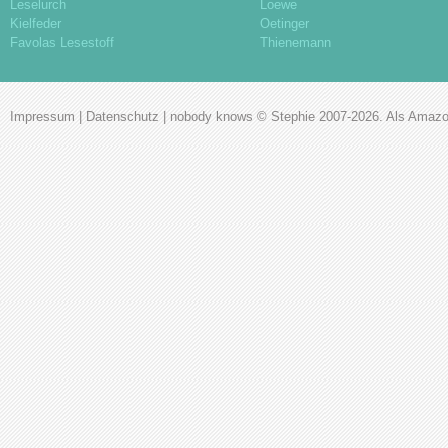
Leselurch
Loewe
Kielfeder
Oetinger
Favolas Lesestoff
Thienemann
Impressum
|
Datenschutz
|
nobody knows
© Stephie 2007-2026. Als Amazon-