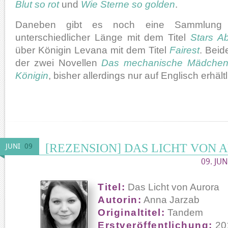
Blut so rot
und
Wie Sterne so golden
.
Daneben gibt es noch eine Sammlung m
unterschiedlicher Länge mit dem Titel
Stars A
über Königin Levana mit dem Titel
Fairest
. Beid
der zwei Novellen
Das mechanische Mädche
Königin
, bisher allerdings nur auf Englisch erhältl
[REZENSION] DAS LICHT VON 
JUNI
09
09. JUN
Titel:
Das Licht von Aurora
Autorin:
Anna Jarzab
Originaltitel:
Tandem
Erstveröffentlichung:
20