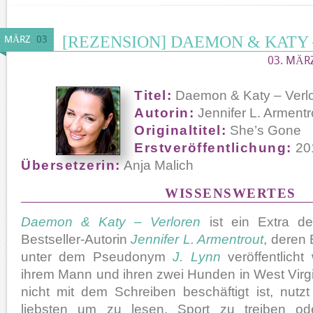
[REZENSION] DAEMON & KATY
MÄRZ
03
03. MÄRZ
Titel:
Daemon & Katy – Verl
Autorin:
Jennifer L. Armentr
Originaltitel:
She’s Gone
Erstveröffentlichung:
20
Übersetzerin:
Anja Malich
WISSENSWERTES
Daemon & Katy – Verloren
ist ein Extra de
Bestseller-Autorin
Jennifer L. Armentrout
, deren
unter dem Pseudonym
J. Lynn
veröffentlicht
ihrem Mann und ihren zwei Hunden in West Virg
nicht mit dem Schreiben beschäftigt ist, nutzt
liebsten um zu lesen, Sport zu treiben od