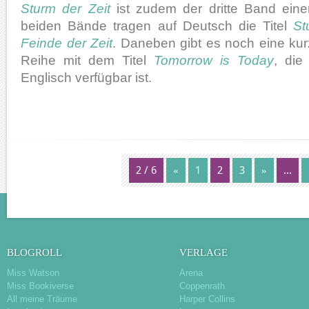
Sturm der Zeit
ist zudem der dritte Band einer
beiden Bände tragen auf Deutsch die Titel
St
Feinde der Zeit
. Daneben gibt es noch eine kur
Reihe mit dem Titel
Tomorrow is Today
, die
Englisch verfügbar ist.
2 / 6
«
1
2
3
»
...
BLOGROLL
VERLAGE
Miss Watson
Arena
Miss Bookiverse
Coppenrath
All meine Träume
Harper Collins