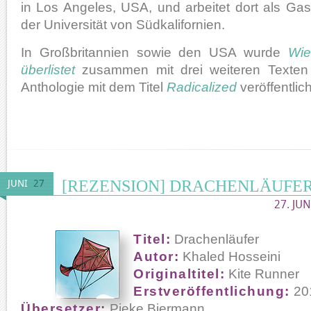
in Los Angeles, USA, und arbeitet dort als Ga
der Universität von Südkalifornien.
In Großbritannien sowie den USA wurde
Wie
überlistet
zusammen mit drei weiteren Texten 
Anthologie mit dem Titel
Radicalized
veröffentlich
[REZENSION] DRACHENLÄUFE
JUNI
27
27. JUN
Titel:
Drachenläufer
Autor:
Khaled Hosseini
Originaltitel:
Kite Runner
Erstveröffentlichung:
20
Übersetzer:
Pieke Biermann