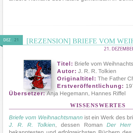
[REZENSION] BRIEFE VOM W
DEZ.
21
21. DEZEMBER
Titel:
Briefe vom Weihnach
Autor:
J. R. R. Tolkien
Originaltitel:
The Father Ch
Erstveröffentlichung:
19
Übersetzer:
Anja Hegemann, Hannes Riffel
WISSENSWERTES
Briefe vom Weihnachtsmann
ist ein Werk des bri
J. R. R. Tolkien
, dessen Roman
Der Herr
bekanntesten und erfolgreichsten Büchern des 