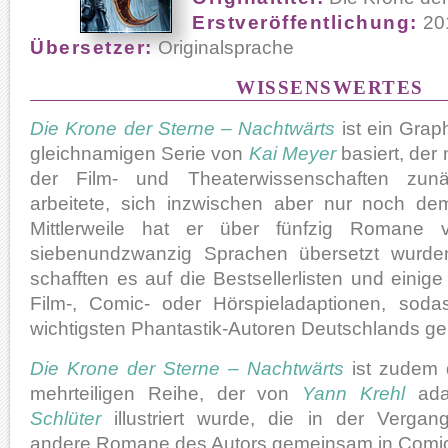
Erstveröffentlichung:
20
Übersetzer:
Originalsprache
WISSENSWERTES
Die Krone der Sterne – Nachtwärts
ist ein Graph
gleichnamigen Serie von
Kai Meyer
basiert, der
der Film- und Theaterwissenschaften zunäc
arbeitete, sich inzwischen aber nur noch de
Mittlerweile hat er über fünfzig Romane ver
siebenundzwanzig Sprachen übersetzt wurde
schafften es auf die Bestsellerlisten und einig
Film-, Comic- oder Hörspieladaptionen, sod
wichtigsten Phantastik-Autoren Deutschlands ge
Die Krone der Sterne – Nachtwärts
ist zudem 
mehrteiligen Reihe, der von
Yann Krehl
ada
Schlüter
illustriert wurde, die in der Vergan
andere Romane des Autors gemeinsam in Comic