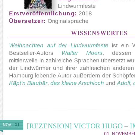
Lindwurmfeste
Erstveröffentlichung:
2018
Übersetzer:
Originalsprache
WISSENSWERTES
Weihnachten auf der Lindwurmfeste
ist ein 
Bestseller-Autors
Walter Moers
, desse
mittlerweile in zahlreiche Sprachen übersetzt w
der Lindwürmer und ihrer zahlreichen anderen
Hamburg lebende Autor außerdem der Schöpfer
Käpt’n Blaubär
,
das kleine Arschloch
und
Adolf,
[REZENSION] VICTOR HUGO – I
NOV.
01
01. NOVEMBER