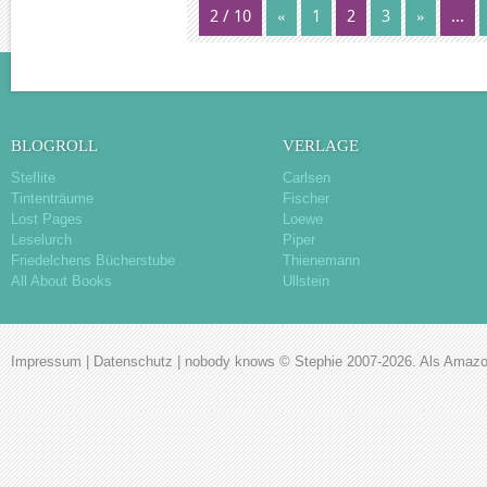
2 / 10
«
1
2
3
»
...
BLOGROLL
VERLAGE
Steflite
Carlsen
Tintenträume
Fischer
Lost Pages
Loewe
Leselurch
Piper
Friedelchens Bücherstube
Thienemann
All About Books
Ullstein
Impressum
|
Datenschutz
|
nobody knows
© Stephie 2007-2026. Als Amazon-