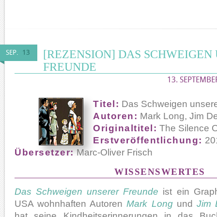
[REZENSION] DAS SCHWEIGEN
SEP.
13
FREUNDE
13. SEPTEMBE
Titel:
Das Schweigen unsere
Autoren:
Mark Long, Jim 
Originaltitel:
The Silence O
Erstveröffentlichung:
20
Übersetzer:
Marc-Oliver Frisch
WISSENSWERTES
Das Schweigen unserer Freunde
ist ein Grap
USA wohnhaften Autoren
Mark Long
und
Jim
hat seine Kindheitserinnerungen in das Buch