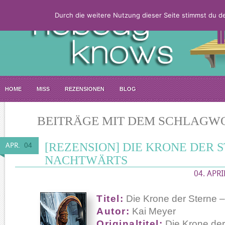
Durch die weitere Nutzung dieser Seite stimmst du 
HOME
MISS
REZENSIONEN
BLOG
BEITRÄGE MIT DEM SCHLAGWO
[REZENSION] DIE KRONE DER S
APR.
04
NACHTWÄRTS
04. APRI
Titel:
Die Krone der Sterne 
Autor:
Kai Meyer
Originaltitel:
Die Krone der