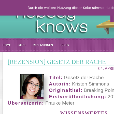
Durch die weitere Nutzung dieser Seite stimmst du 
HOME
MISS
REZENSIONEN
BLOG
[REZENSION] GESETZ DER RACHE
04. APRI
Titel:
Gesetz der Rache
Autorin:
Kristen Simmons
Originaltitel:
Breaking Poin
Erstveröffentlichung:
20
Übersetzerin:
Frauke Meier
WISSENSWERTES