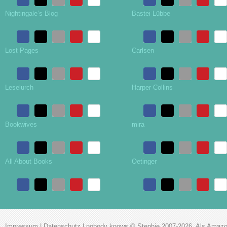
Nightingale’s Blog
Bastei Lübbe
Lost Pages
Carlsen
Leselurch
Harper Collins
Bookwives
mira
All About Books
Oetinger
Impressum
|
Datenschutz
|
nobody knows
© Stephie 2007-2026. Als Amazon-