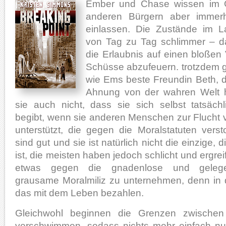
Ember und Chase wissen im G
anderen Bürgern aber immerh
einlassen. Die Zustände im 
von Tag zu Tag schlimmer – da
die Erlaubnis auf einen bloßen 
Schüsse abzufeuern. trotzdem g
wie Ems beste Freundin Beth, di
Ahnung von der wahren Welt h
sie auch nicht, dass sie sich selbst tatsäch
begibt, wenn sie anderen Menschen zur Flucht ve
unterstützt, die gegen die Moralstatuten vers
sind gut und sie ist natürlich nicht die einzige
ist, die meisten haben jedoch schlicht und ergre
etwas gegen die gnadenlose und gelegent
grausame Moralmiliz zu unternehmen, denn in
das mit dem Leben bezahlen.
Gleichwohl beginnen die Grenzen zwische
verschwimmen, sodass nichts mehr einfach nu