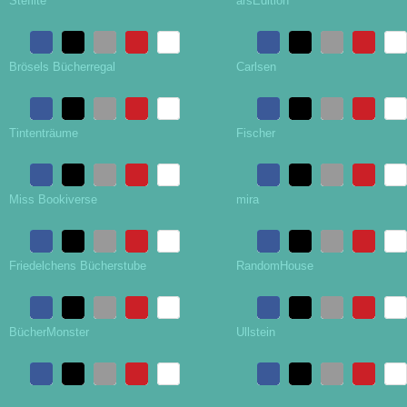
Steflite
arsEdition
Brösels Bücherregal
Carlsen
Tintenträume
Fischer
Miss Bookiverse
mira
Friedelchens Bücherstube
RandomHouse
BücherMonster
Ullstein