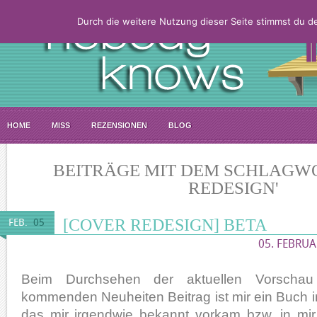
Durch die weitere Nutzung dieser Seite stimmst du 
HOME
MISS
REZENSIONEN
BLOG
BEITRÄGE MIT DEM SCHLAGW
REDESIGN'
[COVER REDESIGN] BETA
FEB.
05
05. FEBRUA
Beim Durchsehen der aktuellen Vorscha
kommenden Neuheiten Beitrag ist mir ein Buch 
das mir irgendwie bekannt vorkam bzw. in mir