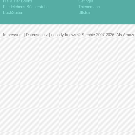
His & Her Books
Oetinger
Friedelchens Bücherstube
Thienemann
BuchSaiten
Ullstein
Impressum
|
Datenschutz
|
nobody knows
© Stephie 2007-2026. Als Amazon-