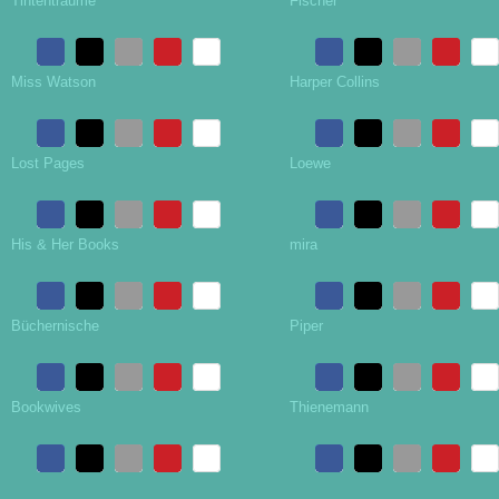
Tintenträume
Fischer
Miss Watson
Harper Collins
Lost Pages
Loewe
His & Her Books
mira
Büchernische
Piper
Bookwives
Thienemann