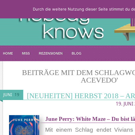
Durch die weitere Nutzung dieser Seite stimmst du 
HOME
MISS
REZENSIONEN
BLOG
BEITRÄGE MIT DEM SCHLAGWO
ACEVEDO'
[NEUHEITEN] HERBST 2018 – A
JUNI
19
19. JUNI
June Perry: White Maze – Du bist lä
Mit einem Schlag endet Vivians 