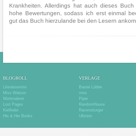
Krankheiten. Allerdings hat auch dieses Buc
hohe Bewertungen, sodass ich erst einmal be
gut das Buch hierzulande bei den Lesern ankom
BLOGROLL
VERLAGE
Literatouristin
Bastei Lübbe
Miss Watson
mira
Wortmalerei
Piper
Lost Pages
RandomHouse
Kielfeder
Ravensburger
His & Her Books
Ullstein