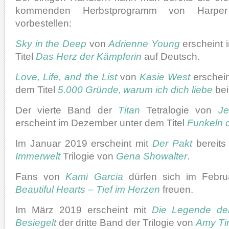
kommenden Herbstprogramm von Harper
vorbestellen:
Sky in the Deep
von
Adrienne Young
erscheint 
Titel
Das Herz der Kämpferin
auf Deutsch.
Love, Life, and the List
von
Kasie West
erschei
dem Titel
5.000 Gründe‚ warum ich dich liebe
bei
Der vierte Band der
Titan
Tetralogie von
Je
erscheint im Dezember unter dem Titel
Funkeln d
Im Januar 2019 erscheint mit
Der Pakt
bereits
Immerwelt
Trilogie von
Gena Showalter
.
Fans von
Kami Garcia
dürfen sich im Febr
Beautiful Hearts – Tief im Herzen
freuen.
Im März 2019 erscheint mit
Die Legende der
Besiegelt
der dritte Band der Trilogie von
Amy Ti