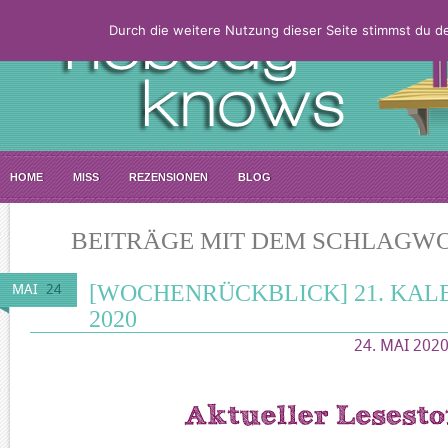
Durch die weitere Nutzung dieser Seite stimmst du 
HOME
MISS
REZENSIONEN
BLOG
BEITRÄGE MIT DEM SCHLAGWOR
[WOCHENRÜCKBLICK] 21. KA
MAI
24
2020
24. MAI 2020