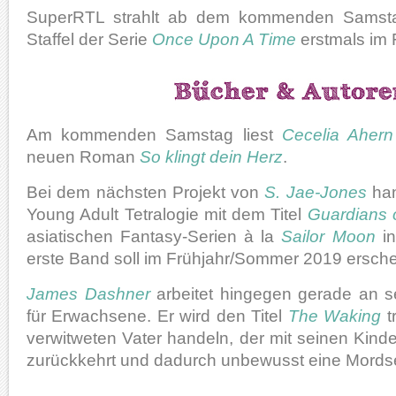
SuperRTL strahlt ab dem kommenden Samstag
Staffel der Serie
Once Upon A Time
erstmals im 
Am kommenden Samstag liest
Cecelia Ahern
neuen Roman
So klingt dein Herz
.
Bei dem nächsten Projekt von
S. Jae-Jones
han
Young Adult Tetralogie mit dem Titel
Guardians 
asiatischen Fantasy-Serien à la
Sailor Moon
in
erste Band soll im Frühjahr/Sommer 2019 ersche
James Dashner
arbeitet hingegen gerade an 
für Erwachsene. Er wird den Titel
The Waking
t
verwitweten Vater handeln, der mit seinen Kinde
zurückkehrt und dadurch unbewusst eine Mordser