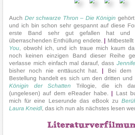
Auch
Der schwarze Thron – Die Königin
gehört 
und ich bin schon sehr gespannt auf diese For
erste Band sehr gut gefallen hat und m
überraschenden Enthüllung endete.
|
Mitbestell
You
, obwohl ich, und ich traue mich kaum da
noch keinen einzigen Band dieser Reihe ge
verlasse mich einfach mal darauf, dass
Jennif
bisher noch nie enttäuscht hat.
|
Bei dem l
Bestellung handelt es sich um den dritten und
Königin der Schatten
Trilogie, die ich dam
(ungelesen) auf dem eReader habe.
|
Last bu
mich für eine Leserunde das eBook zu
Berü
Laura Kneidl
, das ich nun als nächstes lesen we