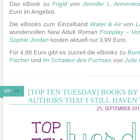
Das eBook zu
Frigid
von
Jennifer L. Armentro
Euro im Angebot.
Die eBooks zum Einzelband
Water & Air
von
L
wundervollen New Adult Roman
Foreplay – Vo
Sophie Jordan
kosten aktuell nur 3,99 Euro.
Für 4,99 Euro gibt es zurzeit die eBooks zu
Burn
Fischer
und
Im Schatten des Fuchses
von
Julie
[TOP TEN TUESDAY] BOOKS BY
SEP.
25
AUTHORS THAT I STILL HAVEN
25. SEPTEMBER 201