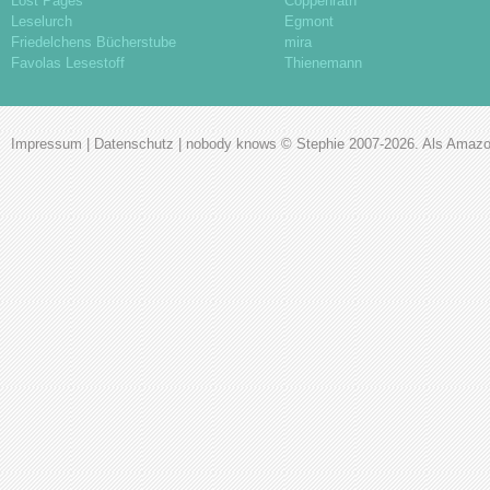
Lost Pages
Coppenrath
Leselurch
Egmont
Friedelchens Bücherstube
mira
Favolas Lesestoff
Thienemann
Impressum
|
Datenschutz
|
nobody knows
© Stephie 2007-2026. Als Amazon-