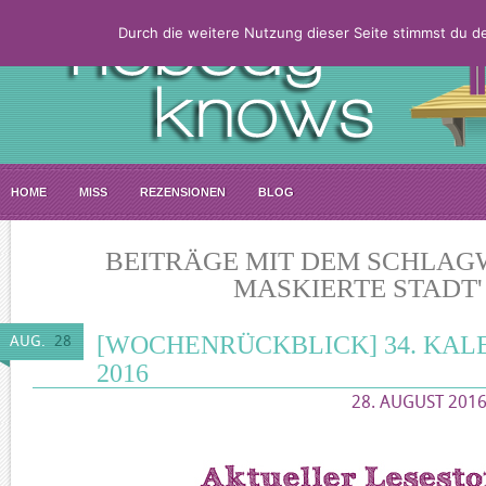
Durch die weitere Nutzung dieser Seite stimmst du 
HOME
MISS
REZENSIONEN
BLOG
BEITRÄGE MIT DEM SCHLAGW
MASKIERTE STADT'
[WOCHENRÜCKBLICK] 34. KA
AUG.
28
2016
28. AUGUST 2016