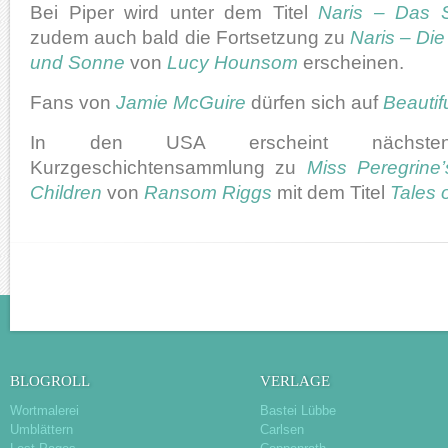
Bei Piper wird unter dem Titel
Naris – Das S
zudem auch bald die Fortsetzung zu
Naris – Di
und Sonne
von
Lucy Hounsom
erscheinen.
Fans von
Jamie McGuire
dürfen sich auf
Beautif
In den USA erscheint nächst
Kurzgeschichtensammlung zu
Miss Peregrine
Children
von
Ransom Riggs
mit dem Titel
Tales o
BLOGROLL
VERLAGE
Wortmalerei
Bastei Lübbe
Umblättern
Carlsen