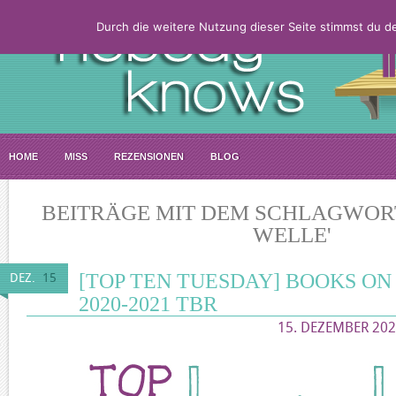
Durch die weitere Nutzung dieser Seite stimmst du 
HOME
MISS
REZENSIONEN
BLOG
BEITRÄGE MIT DEM SCHLAGWORT
WELLE'
[TOP TEN TUESDAY] BOOKS ON
DEZ.
15
2020-2021 TBR
15. DEZEMBER 202