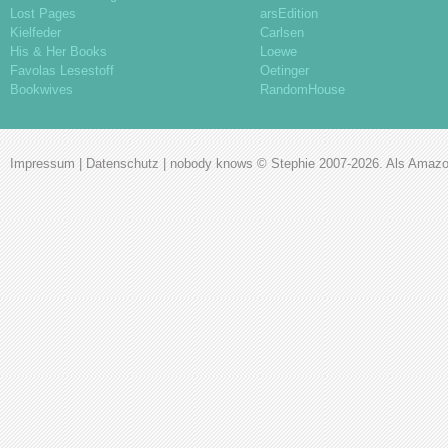
Lost Pages
arsEdition
Kielfeder
Carlsen
His & Her Books
Loewe
Favolas Lesestoff
Oetinger
Bookwives
RandomHouse
Impressum
|
Datenschutz
|
nobody knows
© Stephie 2007-2026. Als Amazon-