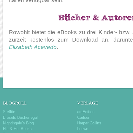
Italien verfügbar sein.
Rowohlt bietet die eBooks zu drei Kinder- bz
zurzeit kostenlos zum Download an, darun
Elizabeth Acevedo
.
BLOGROLL
VERLAGE
Steflite
arsEdition
Brösels Bücherregal
Carlsen
Nightingale’s Blog
Harper Collins
His & Her Books
Loewe