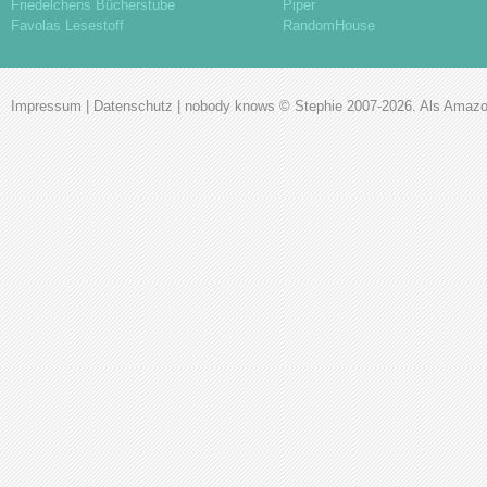
Friedelchens Bücherstube
Piper
Favolas Lesestoff
RandomHouse
Impressum
|
Datenschutz
|
nobody knows
© Stephie 2007-2026. Als Amazon-