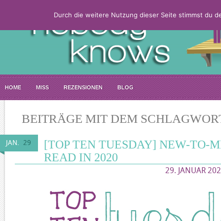
Durch die weitere Nutzung dieser Seite stimmst du 
HOME
MISS
REZENSIONEN
BLOG
BEITRÄGE MIT DEM SCHLAGWOR
[TOP TEN TUESDAY] NEW-TO-M
JAN.
29
READ IN 2020
29. JANUAR 202