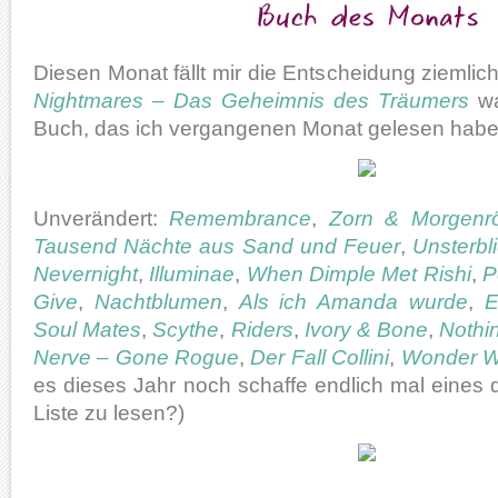
Diesen Monat fällt mir die Entscheidung ziemlich
Nightmares – Das Geheimnis des Träumers
wa
Buch, das ich vergangenen Monat gelesen habe
Unverändert:
Remembrance
,
Zorn & Morgenr
Tausend Nächte aus Sand und Feuer
,
Unsterbl
Nevernight
,
Illuminae
,
When Dimple Met Rishi
,
P
Give
,
Nachtblumen
,
Als ich Amanda wurde
,
E
Soul Mates
,
Scythe
,
Riders
,
Ivory & Bone
,
Nothi
Nerve – Gone Rogue
,
Der Fall Collini
,
Wonder 
es dieses Jahr noch schaffe endlich mal eines 
Liste zu lesen?)