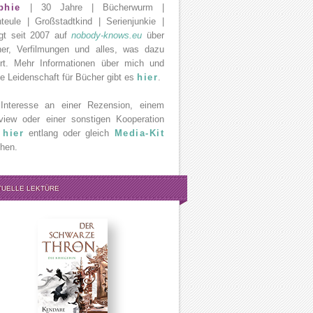
phie
| 30 Jahre | Bücherwurm |
teule | Großstadtkind | Serienjunkie |
gt seit 2007 auf
nobody-knows.eu
über
er, Verfilmungen und alles, was dazu
rt. Mehr Informationen über mich und
e Leidenschaft für Bücher gibt es
hier
.
Interesse an einer Rezension, einem
rview oder einer sonstigen Kooperation
e
hier
entlang oder gleich
Media-Kit
hen.
TUELLE LEKTÜRE