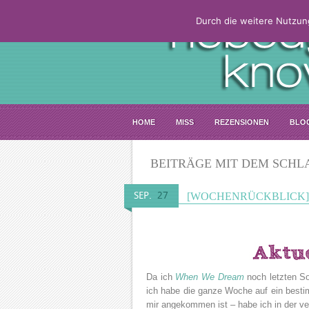
Durch die weitere Nutzun
HOME
MISS
REZENSIONEN
BLO
BEITRÄGE MIT DEM SCHL
SEP.
27
[WOCHENRÜCKBLICK] 
Da ich
When We Dream
noch letzten S
ich habe die ganze Woche auf ein bestim
mir angekommen ist – habe ich in der v