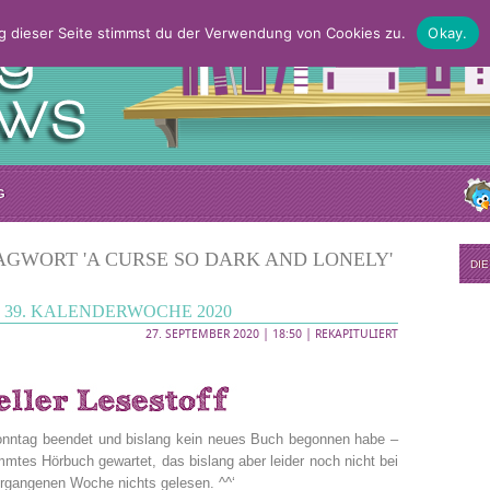
g dieser Seite stimmst du der Verwendung von Cookies zu.
Okay.
G
AGWORT 'A CURSE SO DARK AND LONELY'
DI
39. KALENDERWOCHE 2020
27. SEPTEMBER 2020 | 18:50 |
REKAPITULIERT
onntag beendet und bislang kein neues Buch begonnen habe –
mtes Hörbuch gewartet, das bislang aber leider noch nicht bei
ergangenen Woche nichts gelesen. ^^‘