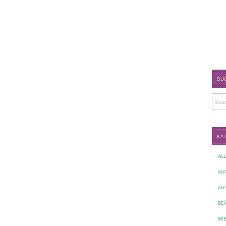
SU
KA
AL
AN
AU
BE
BE