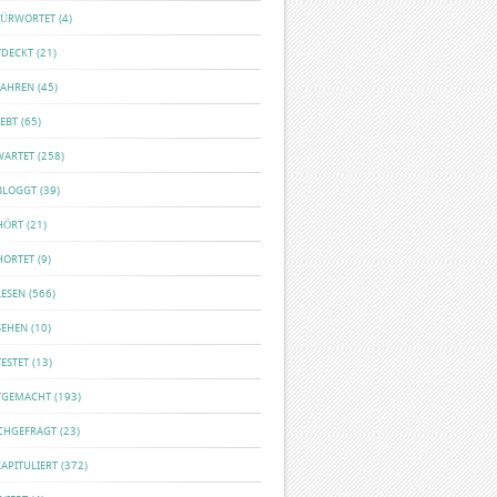
FÜRWORTET
(4)
TDECKT
(21)
FAHREN
(45)
EBT
(65)
WARTET
(258)
BLOGGT
(39)
HÖRT
(21)
HORTET
(9)
LESEN
(566)
SEHEN
(10)
ESTET
(13)
TGEMACHT
(193)
CHGEFRAGT
(23)
APITULIERT
(372)