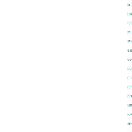
BE
EN
ER
ERL
ER
GE
GE
GE
GE
GE
GET
MI
NA
REK