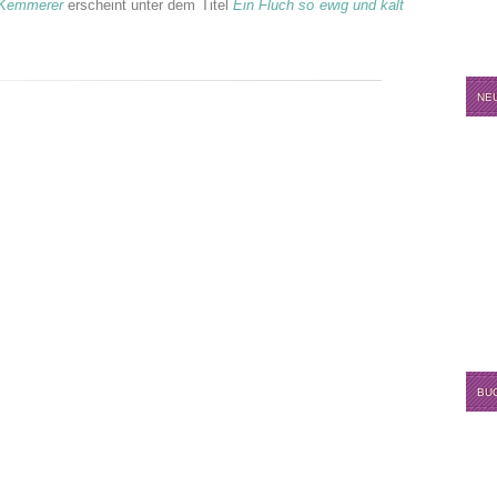
 Kemmerer
erscheint unter dem Titel
Ein Fluch so ewig und kalt
NE
BU