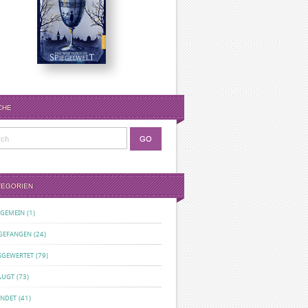
CHE
TEGORIEN
LGEMEIN
(1)
GEFANGEN
(24)
SGEWERTET
(79)
ÄUGT
(73)
ENDET
(41)