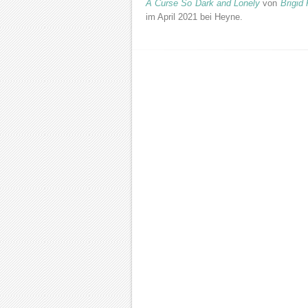
A Curse So Dark and Lonely
von
Brigid
im April 2021 bei Heyne.