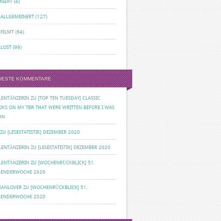
NIERT
(4)
RALLGEMEINERT
(127)
RFILMT
(64)
RLOST
(99)
UESTE KOMMENTARE
ILENTÄNZERIN
ZU
[TOP TEN TUESDAY] CLASSIC
OKS ON MY TBR THAT WERE WRITTEN BEFORE I WAS
RN
ZU
[LESESTATISTIK] DEZEMBER 2020
ILENTÄNZERIN
ZU
[LESESTATISTIK] DEZEMBER 2020
ILENTÄNZERIN
ZU
[WOCHENRÜCKBLICK] 51.
LENDERWOCHE 2020
EANLOVER
ZU
[WOCHENRÜCKBLICK] 51.
LENDERWOCHE 2020