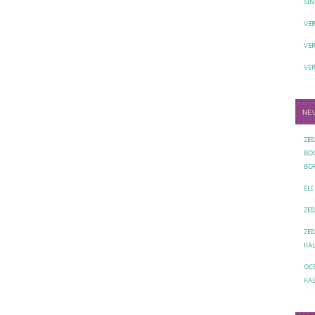
SIN
VE
VE
VE
NE
ZE
BO
BO
ELI
ZE
ZE
KA
OC
KA