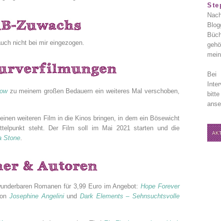
Ste
Nach
Blog
Büch
uch nicht bei mir eingezogen.
gehö
mein
Bei 
Inte
dow
zu meinem großen Bedauern ein weiteres Mal verschoben,
bitt
anse
einen weiteren Film in die Kinos bringen, in dem ein Bösewicht
ttelpunkt steht. Der Film soll im Mai 2021 starten und die
AK
 Stone
.
 wunderbaren Romanen für 3,99 Euro im Angebot:
Hope Forever
on
Josephine Angelini
und
Dark Elements – Sehnsuchtsvolle