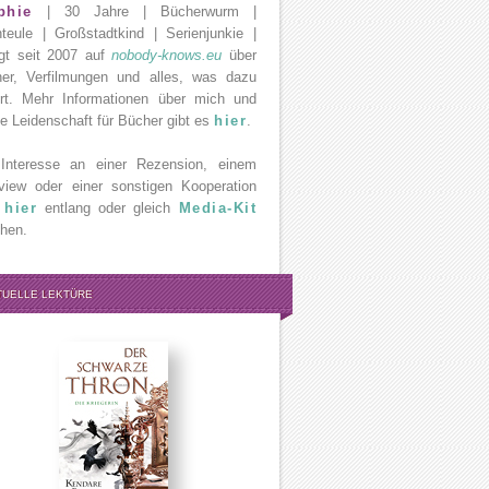
phie
| 30 Jahre | Bücherwurm |
teule | Großstadtkind | Serienjunkie |
gt seit 2007 auf
nobody-knows.eu
über
er, Verfilmungen und alles, was dazu
rt. Mehr Informationen über mich und
e Leidenschaft für Bücher gibt es
hier
.
Interesse an einer Rezension, einem
rview oder einer sonstigen Kooperation
e
hier
entlang oder gleich
Media-Kit
hen.
TUELLE LEKTÜRE