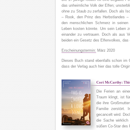
das unheimliche Volk der Elfen; unsterb
ohne zu Staub zu zerfallen. Doch als Is
– Rook, den Prinz des Herbstlandes – b
den menschlichen Schmerz in seinen
Leben kosten könnte. Um sein Leben zu
einander zu vertrauen. Doch als aus V
beiden ein Gesetz des Elfenvolkes, da
Erscheinungstermin:
März 2020
Dieses Buch stand ebenfalls schon im O
dass der Verlag auch hier das tolle Ori
Cori McCarthy: This 
Die Ferien an eine
Traum klingt, ist fü
die ihre Großmutter
Familie zerstört.
gecancelt wird. Doc
die Sache wirklich
süßen Co-Star des