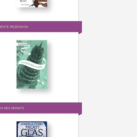
UESTE REZENSION
CH DES MONATS