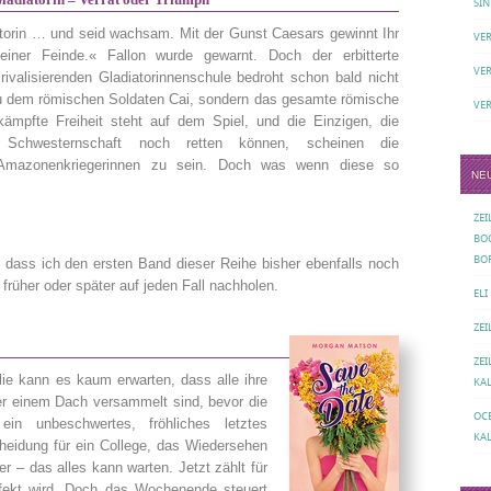
SIN
atorin … und seid wachsam. Mit der Gunst Caesars gewinnt Ihr
VE
ner Feinde.« Fallon wurde gewarnt. Doch der erbitterte
VE
ivalisierenden Gladiatorinnenschule bedroht schon bald nicht
zu dem römischen Soldaten Cai, sondern das gesamte römische
VE
rkämpfte Freiheit steht auf dem Spiel, und die Einzigen, die
 Schwesternschaft noch retten können, scheinen die
mazonenkriegerinnen zu sein. Doch was wenn diese so
NE
ZE
BO
BO
dass ich den ersten Band dieser Reihe bisher ebenfalls noch
früher oder später auf jeden Fall nachholen.
ELI
ZE
ZE
lie kann es kaum erwarten, dass alle ihre
KA
er einem Dach versammelt sind, bevor die
OC
in unbeschwertes, fröhliches letztes
KA
heidung für ein College, das Wiedersehen
 – das alles kann warten. Jetzt zählt für
fekt wird. Doch das Wochenende steuert