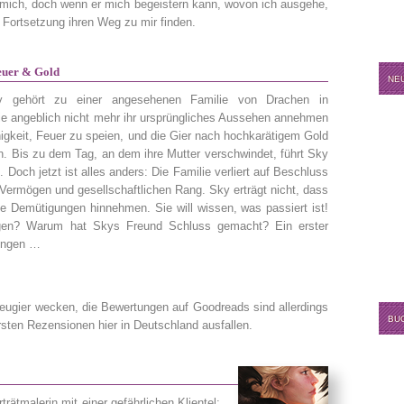
 mich, doch wenn er mich begeistern kann, wovon ich ausgehe,
e Fortsetzung ihren Weg zu mir finden.
euer & Gold
NE
ky gehört zu einer angesehenen Familie von Drachen in
ie angeblich nicht mehr ihr ursprüngliches Aussehen annehmen
igkeit, Feuer zu speien, und die Gier nach hochkarätigem Gold
. Bis zu dem Tag, an dem ihre Mutter verschwindet, führt Sky
 Doch jetzt ist alles anders: Die Familie verliert auf Beschluss
ermögen und gesellschaftlichen Rang. Sky erträgt nicht, dass
le Demütigungen hinnehmen. Sie will wissen, was passiert ist!
ngen? Warum hat Skys Freund Schluss gemacht? Ein erster
ringen …
ugier wecken, die Bewertungen auf Goodreads sind allerdings
BU
rsten Rezensionen hier in Deutschland ausfallen.
trätmalerin mit einer gefährlichen Klientel: