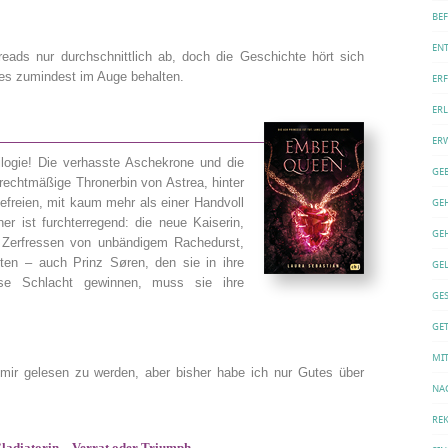
BE
EN
ads nur durchschnittlich ab, doch die Geschichte hört sich
 es zumindest im Auge behalten.
ER
ERL
ER
ilogie! Die verhasste Aschekrone und die
GE
echtmäßige Thronerbin von Astrea, hinter
befreien, mit kaum mehr als einer Handvoll
GE
er ist furchterregend: die neue Kaiserin,
GE
. Zerfressen von unbändigem Rachedurst,
chten – auch Prinz Søren, den sie in ihre
GE
ese Schlacht gewinnen, muss sie ihre
GE
GET
MI
mir gelesen zu werden, aber bisher habe ich nur Gutes über
NA
REK
Gladiatorin – Verrat oder Triumph