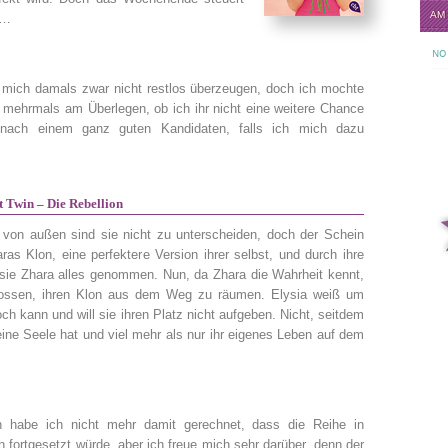
AM
 …
NO 
mich damals zwar nicht restlos überzeugen, doch ich mochte
mehrmals am Überlegen, ob ich ihr nicht eine weitere Chance
nach einem ganz guten Kandidaten, falls ich mich dazu
t Twin – Die Rebellion
 von außen sind sie nicht zu unterscheiden, doch der Schein
aras Klon, eine perfektere Version ihrer selbst, und durch ihre
 sie Zhara alles genommen. Nun, da Zhara die Wahrheit kennt,
hlossen, ihren Klon aus dem Weg zu räumen. Elysia weiß um
h kann und will sie ihren Platz nicht aufgeben. Nicht, seitdem
eine Seele hat und viel mehr als nur ihr eigenes Leben auf dem
n habe ich nicht mehr damit gerechnet, dass die Reihe in
 fortgesetzt würde, aber ich freue mich sehr darüber, denn der