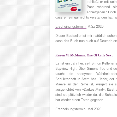
schließt er mit sein
Paar, während si
schiefgehen? Doch 
dass er rein gar nichts verstanden hat: 
Erscheinungstermin:
März 2020
Dieser Bestseller ist mir natürlich scho
dass das Buch nun auch auf Deutsch ers
Karen M. McManus: One Of Us Is Next
Es ist ein Jahr her, seit Simon Kelleher 
Bayview High. Über Simons Tod und de
taucht ein anonymes Wahrheit-oder
Schülerschaft in Atem hält. Jeder, der n
Maeve an der Reihe ist, weigert sie s
ausgerichtet von »DarkestMind«, lässt b
sind sie plötzlich wieder da: die Schaul
hat wieder einen Toten gegeben …
Erscheinungstermin:
Mai 2020