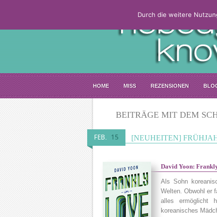
Durch die weitere Nutzun
HOME
MISS
REZENSIONEN
BLO
BEITRÄGE MIT DEM SCH
FEB.
15
[NEUHEITEN] FRÜHJAHR
David Yoon: Frankl
Als Sohn koreanisc
Welten. Obwohl er fa
alles ermöglicht
koreanisches Mädche