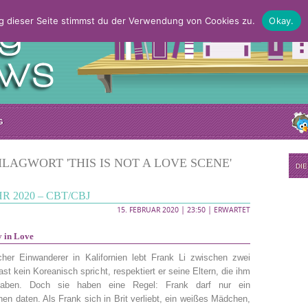
g dieser Seite stimmst du der Verwendung von Cookies zu.
Okay.
G
LAGWORT 'THIS IS NOT A LOVE SCENE'
DI
 2020 – CBT/CBJ
15. FEBRUAR 2020 | 23:50 |
ERWARTET
y in Love
her Einwanderer in Kalifornien lebt Frank Li zwischen zwei
st kein Koreanisch spricht, respektiert er seine Eltern, die ihm
 haben. Doch sie haben eine Regel: Frank darf nur ein
n daten. Als Frank sich in Brit verliebt, ein weißes Mädchen,