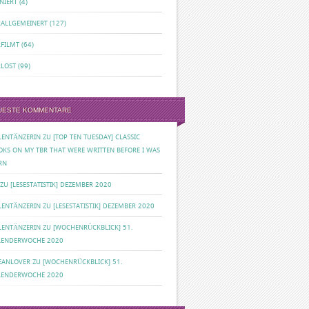
NIERT
(4)
RALLGEMEINERT
(127)
RFILMT
(64)
RLOST
(99)
UESTE KOMMENTARE
ILENTÄNZERIN
ZU
[TOP TEN TUESDAY] CLASSIC
OKS ON MY TBR THAT WERE WRITTEN BEFORE I WAS
RN
ZU
[LESESTATISTIK] DEZEMBER 2020
ILENTÄNZERIN
ZU
[LESESTATISTIK] DEZEMBER 2020
ILENTÄNZERIN
ZU
[WOCHENRÜCKBLICK] 51.
LENDERWOCHE 2020
EANLOVER
ZU
[WOCHENRÜCKBLICK] 51.
LENDERWOCHE 2020