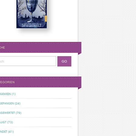
CHE
TEGORIEN
LGEMEIN
(1)
GEFANGEN
(24)
SGEWERTET
(79)
ÄUGT
(73)
ENDET
(41)