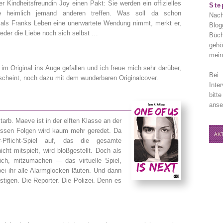
er Kindheitsfreundin Joy einen Pakt: Sie werden ein offizielles
Ste
e heimlich jemand anderen treffen. Was soll da schon
Nach
als Franks Leben eine unerwartete Wendung nimmt, merkt er,
Blog
weder die Liebe noch sich selbst …
Büch
gehö
mein
n im Original ins Auge gefallen und ich freue mich sehr darüber,
Bei 
cheint, noch dazu mit dem wunderbaren Originalcover.
Inte
bitt
anse
starb. Maeve ist in der elften Klasse an der
ssen Folgen wird kaum mehr geredet. Da
AK
-Pflicht-Spiel auf, das die gesamte
icht mitspielt, wird bloßgestellt. Doch als
ich, mitzumachen — das virtuelle Spiel,
ei ihr alle Alarmglocken läuten. Und dann
ustigen. Die Reporter. Die Polizei. Denn es