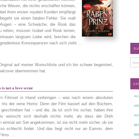
liche Wesen, die nichts erschaffen können,
obel ihren ersten royalen Kunden empfängt
egeht sie einen fatalen Fehler. Sie malt
 Augen – eine Schwäche, die Rook das
 retten, müssen Isobel und Rook lernen,
ertrauen langsam Liebe wird, brechen die
s gnadenlose Konsequenzen nach sich zieht …
SU
riginal auf meiner Wunschliste und ich bin schwer begeistert,
ginalcover übernommen hat.
KA
is not a love scene
AL
m Filmset in Irland verbringen – was nach einem absoluten
r Iris der reine Horror. Denn der Film basiert auf den Büchern,
AN
 geschrieben hat – und die, da ist sich Iris sicher, haben ihre
AU
 Iris wünscht sich deshalb nichts mehr, als dass der Dreh
h einmal am Set angekommen, ist sie nicht mehr sicher, ob sie
BE
 so schlecht findet. Und das liegt nicht nur an Eamon, dem
 Films …
BE