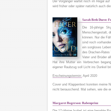
Der Vorgänger wartet noch im Regal auf
wird früher oder später natürlich auch di
Sarah Beth Durst: F
Die 16-jährige S
Menschengestalt, d
können. Nur die Fäh
sind noch vorhanden
ein sorgloses Leben.
des Drachen-Rates V
Vater und Brüder al
Hat ihre Mutter ein Verbrechen bega
eigener Raubzug soll Licht ins Dunkel b
Erscheinungstermin:
April 2020
Cover und Klappentext konnten meine Ne
nicht berauschend. Mal sehen, wie die e
Margaret Rogerson: Rabenprinz
Die 17-jährige Isobel ist eine begabte Por