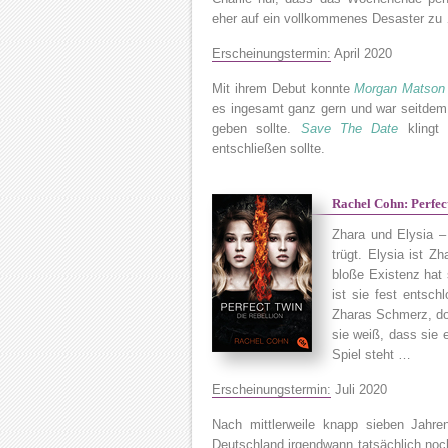
eher auf ein vollkommenes Desaster zu
Erscheinungstermin:
April 2020
Mit ihrem Debut konnte
Morgan Matson
es ingesamt ganz gern und war seitdem 
geben sollte.
Save The Date
klingt 
entschließen sollte.
Rachel Cohn: Perfec
Zhara und Elysia –
trügt. Elysia ist Zh
bloße Existenz hat
ist sie fest entsc
Zharas Schmerz, doc
sie weiß, dass sie 
Spiel steht …
Erscheinungstermin:
Juli 2020
Nach mittlerweile knapp sieben Jahre
Deutschland irgendwann tatsächlich noch