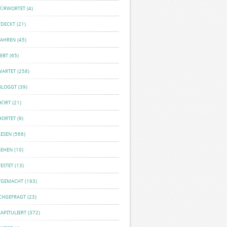
FÜRWORTET
(4)
TDECKT
(21)
FAHREN
(45)
EBT
(65)
WARTET
(258)
BLOGGT
(39)
HÖRT
(21)
HORTET
(9)
LESEN
(566)
SEHEN
(10)
ESTET
(13)
TGEMACHT
(193)
CHGEFRAGT
(23)
APITULIERT
(372)