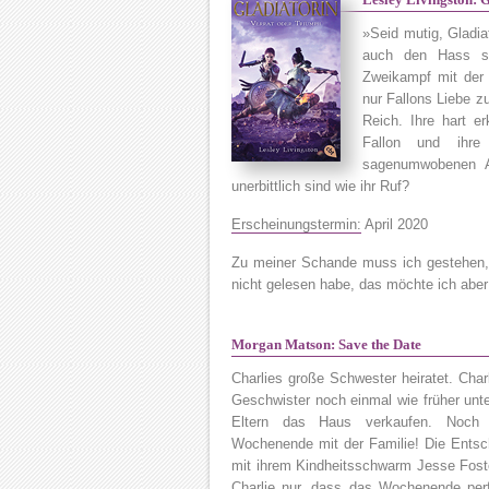
»Seid mutig, Gladi
auch den Hass sei
Zweikampf mit der r
nur Fallons Liebe 
Reich. Ihre hart e
Fallon und ihre
sagenumwobenen A
unerbittlich sind wie ihr Ruf?
Erscheinungstermin:
April 2020
Zu meiner Schande muss ich gestehen, 
nicht gelesen habe, das möchte ich aber 
Morgan Matson: Save the Date
Charlies große Schwester heiratet. Char
Geschwister noch einmal wie früher unt
Eltern das Haus verkaufen. Noch e
Wochenende mit der Familie! Die Entsc
mit ihrem Kindheitsschwarm Jesse Foster
Charlie nur, dass das Wochenende per