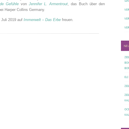
SIN
de Gefühle
von
Jennifer L. Armentrout
, das Buch über den
bei Harper Collins Germany.
VE
VE
 Juli 2019 auf
Immerwelt – Das Erbe
freuen.
VE
NE
ZE
BO
BO
ELI
ZE
ZE
KA
OC
KA