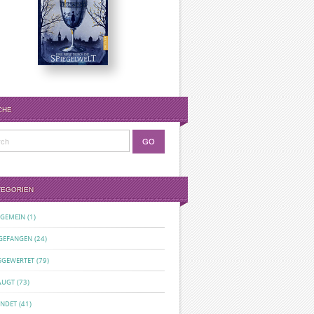
CHE
TEGORIEN
LGEMEIN
(1)
GEFANGEN
(24)
SGEWERTET
(79)
ÄUGT
(73)
ENDET
(41)