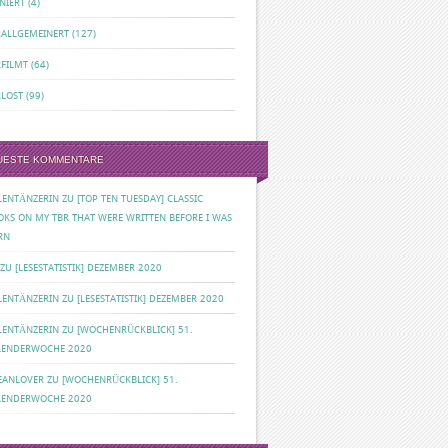
NIERT
(4)
RALLGEMEINERT
(127)
RFILMT
(64)
RLOST
(99)
UESTE KOMMENTARE
ILENTÄNZERIN
ZU
[TOP TEN TUESDAY] CLASSIC
OKS ON MY TBR THAT WERE WRITTEN BEFORE I WAS
RN
ZU
[LESESTATISTIK] DEZEMBER 2020
ILENTÄNZERIN
ZU
[LESESTATISTIK] DEZEMBER 2020
ILENTÄNZERIN
ZU
[WOCHENRÜCKBLICK] 51.
LENDERWOCHE 2020
EANLOVER
ZU
[WOCHENRÜCKBLICK] 51.
LENDERWOCHE 2020