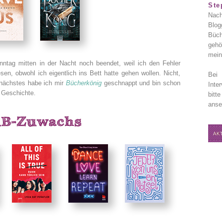
Ste
Nach
Blog
Büch
gehö
mein
tag mitten in der Nacht noch beendet, weil ich den Fehler
en, obwohl ich eigentlich ins Bett hatte gehen wollen. Nicht,
Bei 
nächstes habe ich mir
Bücherkönig
geschnappt und bin schon
Inte
n Geschichte.
bitt
anse
AK