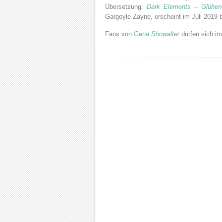
Übersetzung:
Dark Elements – Glühen
Gargoyle Zayne, erscheint im Juli 2019 
Fans von
Gena Showalter
dürfen sich im