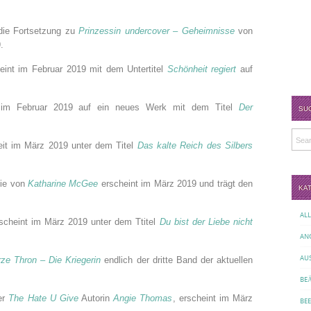
die Fortsetzung zu
Prinzessin undercover – Geheimnisse
von
.
eint im Februar 2019 mit dem Untertitel
Schönheit regiert
auf
im Februar 2019 auf ein neues Werk mit dem Titel
Der
SU
it im März 2019 unter dem Titel
Das kalte Reich des Silbers
gie von
Katharine McGee
erscheint im März 2019 und trägt den
KA
AL
scheint im März 2019 unter dem Ttitel
Du bist der Liebe nicht
AN
AU
ze Thron – Die Kriegerin
endlich der dritte Band der aktuellen
BE
er
The Hate U Give
Autorin
Angie Thomas
, erscheint im März
BE