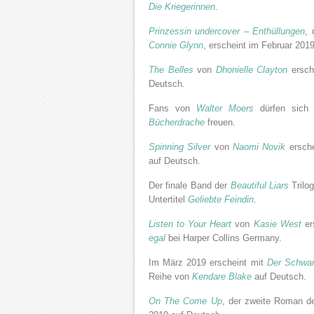
Die Kriegerinnen
.
Prinzessin undercover – Enthüllungen
, 
Connie Glynn
, erscheint im Februar 2019
The Belles
von
Dhonielle Clayton
ersch
Deutsch.
Fans von
Walter Moers
dürfen sich 
Bücherdrache
freuen.
Spinning Silver
von
Naomi Novik
ersche
auf Deutsch.
Der finale Band der
Beautiful Liars
Trilo
Untertitel
Geliebte Feindin
.
Listen to Your Heart
von
Kasie West
er
egal
bei Harper Collins Germany.
Im März 2019 erscheint mit
Der Schwar
Reihe von
Kendare Blake
auf Deutsch.
On The Come Up
, der zweite Roman d