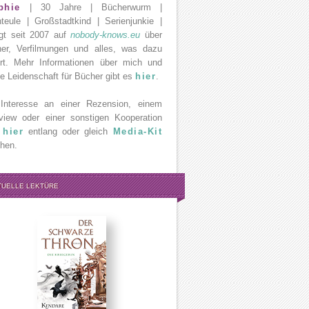
phie
| 30 Jahre | Bücherwurm |
teule | Großstadtkind | Serienjunkie |
gt seit 2007 auf
nobody-knows.eu
über
er, Verfilmungen und alles, was dazu
rt. Mehr Informationen über mich und
e Leidenschaft für Bücher gibt es
hier
.
Interesse an einer Rezension, einem
rview oder einer sonstigen Kooperation
e
hier
entlang oder gleich
Media-Kit
hen.
TUELLE LEKTÜRE