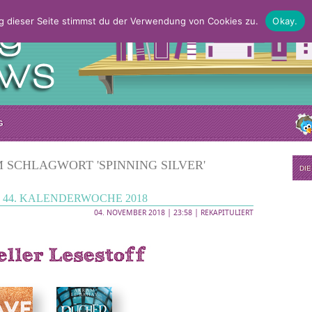
g dieser Seite stimmst du der Verwendung von Cookies zu.
Okay.
G
 SCHLAGWORT 'SPINNING SILVER'
DI
44. KALENDERWOCHE 2018
04. NOVEMBER 2018 | 23:58 |
REKAPITULIERT