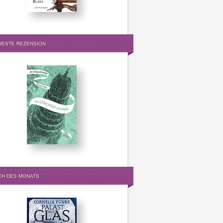
UESTE REZENSION
CH DES MONATS