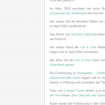
2019 auf Deutsch.
Im März 2019 erscheint der erste Ro
Zusammen wie Schwestern
bei Fischer.
Der zweite Teil der aktuellen Reihe von
im April 2019 veröffentlicht.
Das Debut von
Somaiya Daud
erscheint
auf Deutsch.
Der zweite Band der
Cat & Cole
Reih
tragen und im April 2019 erscheinen.
Der dritte Teil der
Fire & Frost
Serie vo
Dunkelheit geliebt
.
Die Fortsetzung zu
Renegades – Gefähr
Geheimnisvoller Feind
tragen und im Jun
bereits in Planung und zumindest der Tite
Fans von
Cornelia Funke
dürfen sich i
del Toro
freuen:
Das Labyrinth des Faun
Kaum wurde die Fortsetzung in den USA 