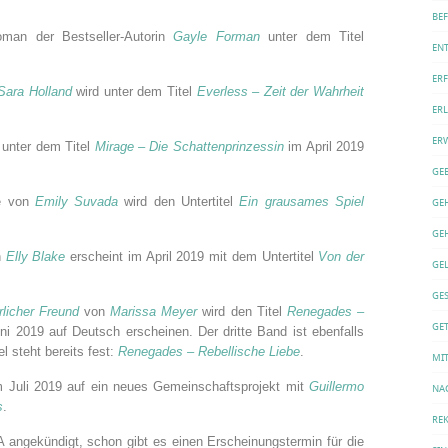
BE
man der Bestseller-Autorin
Gayle Forman
unter dem Titel
EN
ER
Sara Holland
wird unter dem Titel
Everless – Zeit der Wahrheit
ERL
ER
 unter dem Titel
Mirage – Die Schattenprinzessin
im April 2019
GE
e von
Emily Suvada
wird den Untertitel
Ein grausames Spiel
GE
GE
n
Elly Blake
erscheint im April 2019 mit dem Untertitel
Von der
GE
GE
licher Freund
von
Marissa Meyer
wird den Titel
Renegades –
GET
i 2019 auf Deutsch erscheinen. Der dritte Band ist ebenfalls
l steht bereits fest:
Renegades – Rebellische Liebe
.
MI
m Juli 2019 auf ein neues Gemeinschaftsprojekt mit
Guillermo
NA
s
.
REK
angekündigt, schon gibt es einen Erscheinungstermin für die