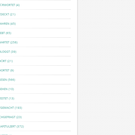
FÜRWORTET
(4)
TDECKT
(21)
FAHREN
(45)
EBT
(65)
WARTET
(258)
BLOGGT
(39)
HÖRT
(21)
HORTET
(9)
LESEN
(566)
SEHEN
(10)
ESTET
(13)
TGEMACHT
(193)
CHGEFRAGT
(23)
APITULIERT
(372)