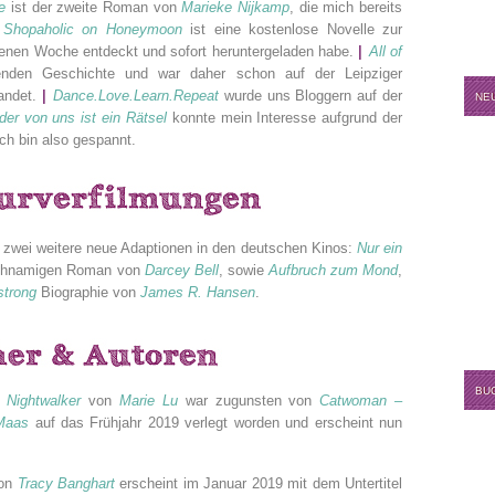
e
ist der zweite Roman von
Marieke Nijkamp
, die mich bereits
Shopaholic on Honeymoon
ist eine kostenlose Novelle zur
genen Woche entdeckt und sofort heruntergeladen habe.
|
All of
enden Geschichte und war daher schon auf der Leipziger
andet.
|
Dance.Love.Learn.Repeat
wurde uns Bloggern auf der
NE
der von uns ist ein Rätsel
konnte mein Interesse aufgrund der
ch bin also gespannt.
zwei weitere neue Adaptionen in den deutschen Kinos:
Nur ein
eichnamigen Roman von
Darcey Bell
, sowie
Aufbruch zum Mond
,
strong
Biographie von
James R. Hansen
.
BU
 Nightwalker
von
Marie Lu
war zugunsten von
Catwoman –
Maas
auf das Frühjahr 2019 verlegt worden und erscheint nun
von
Tracy Banghart
erscheint im Januar 2019 mit dem Untertitel