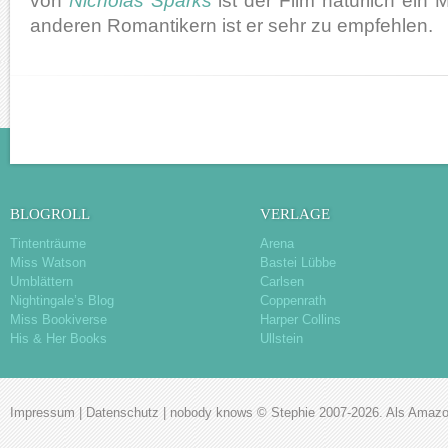
von
Nicholas Sparks
ist der Film natürlich ein 
anderen Romantikern ist er sehr zu empfehlen.
BLOGROLL
VERLAGE
Tintenträume
Arena
Miss Watson
Bastei Lübbe
Umblättern
Carlsen
Nightingale’s Blog
Coppenrath
Miss Bookiverse
Harper Collins
His & Her Books
Ullstein
Impressum
|
Datenschutz
|
nobody knows
© Stephie 2007-2026. Als Amazon-