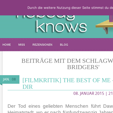
Durch die weitere Nutzung dieser Seite stimmst du 
HOME
MISS
REZENSIONEN
BLOG
BEITRÄGE MIT DEM SCHLAGW
BRIDGERS'
[FILMKRITIK] THE BEST OF ME
JAN.
08
DIR
08. JANUAR 2015 | 21
Der Tod eines geliebten Menschen führt Daw
Heimatstadt, wo er nach fünfundzwanzig Jahren