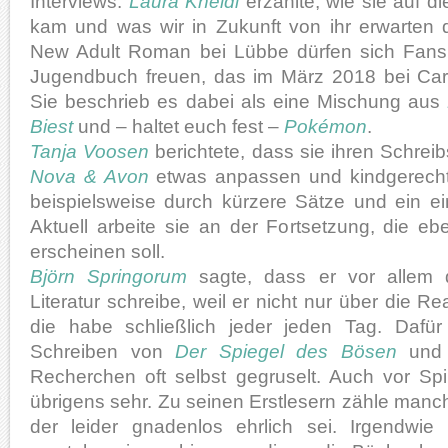
Interviews.
Laura Kneidl
erzählte, wie sie auf d
kam und was wir in Zukunft von ihr erwarten
New Adult Roman bei Lübbe dürfen sich Fans
Jugendbuch freuen, das im März 2018 bei Carl
Sie beschrieb es dabei als eine Mischung aus
Biest
und – haltet euch fest –
Pokémon
.
Tanja Voosen
berichtete, dass sie ihren Schreibs
Nova & Avon
etwas anpassen und kindgerechte
beispielsweise durch kürzere Sätze und ein ei
Aktuell arbeite sie an der Fortsetzung, die e
erscheinen soll.
Björn Springorum
sagte, dass er vor allem d
Literatur schreibe, weil er nicht nur über die Rea
die habe schließlich jeder jeden Tag. Dafü
Schreiben von
Der Spiegel des Bösen
und 
Recherchen oft selbst gegruselt. Auch vor Spi
übrigens sehr. Zu seinen Erstlesern zähle manc
der leider gnadenlos ehrlich sei. Irgendwi