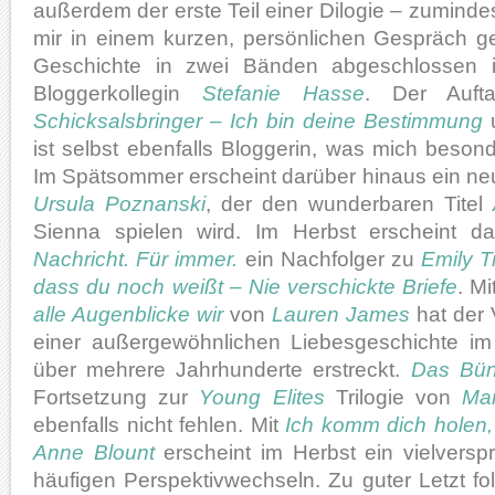
außerdem der erste Teil einer Dilogie – zumindes
mir in einem kurzen, persönlichen Gespräch ge
Geschichte in zwei Bänden abgeschlossen i
Bloggerkollegin
Stefanie Hasse
. Der Aufta
Schicksalsbringer – Ich bin deine Bestimmung
u
ist selbst ebenfalls Bloggerin, was mich beson
Im Spätsommer erscheint darüber hinaus ein neu
Ursula Poznanski
, der den wunderbaren Titel
Sienna spielen wird. Im Herbst erscheint 
Nachricht. Für immer.
ein Nachfolger zu
Emily T
dass du noch weißt – Nie verschickte Briefe
. M
alle Augenblicke wir
von
Lauren James
hat der 
einer außergewöhnlichen Liebesgeschichte im
über mehrere Jahrhunderte erstreckt.
Das Bün
Fortsetzung zur
Young Elites
Trilogie von
Ma
ebenfalls nicht fehlen. Mit
Ich komm dich holen,
Anne Blount
erscheint im Herbst ein vielverspr
häufigen Perspektivwechseln. Zu guter Letzt fo