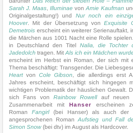
darunter
Das Reich der sieben Höfe – Flammen
Sarah J. Maas
,
Illuminae
von
Amie Kaufman
un
Originalgestaltung!) und
Nur noch ein einzig
Hoover
. Mit der Übersetzung von
Exquisite 
Demetrois
erscheint ein weiterer Serienauftakt,
die Märchen aus 1001 Nacht eine Rolle spielen
in Deutschland den Titel
Nalia, die Tochter
Jadedolch
tragen. Mit
Als ich ein Mädchen wurd
erscheint im Herbst ein Roman, der sich mit 
Thema beschäftigt: Transgender. Die Liebesges
Heart
von
Cole Gibson
, die allerdings erst
Jahres erscheint, beschäftigt sich hingegen m
wichtigen Problematik der häuslichen Gewalt. 
sich Fans von
Rainbow Rowell
auf neuen L
Zusammenarbeit mit
Hanser
erscheinen ze
Roman
Fangirl
(bei Hanser) als auch der 
angesprochenen Roman
Aufstieg und Fall d
Simon Snow
(bei dtv) im August als Hardcover.