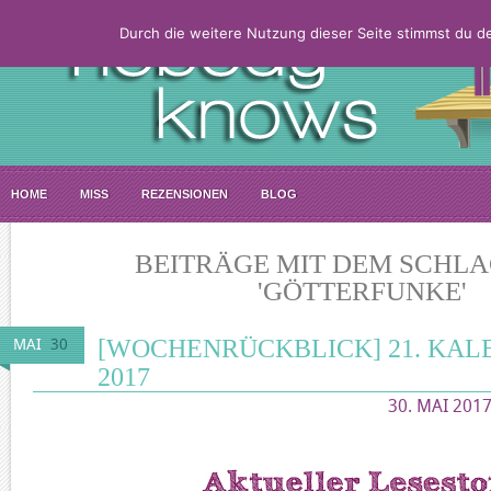
Durch die weitere Nutzung dieser Seite stimmst du 
HOME
MISS
REZENSIONEN
BLOG
BEITRÄGE MIT DEM SCHL
'GÖTTERFUNKE'
[WOCHENRÜCKBLICK] 21. KA
MAI
30
2017
30. MAI 2017