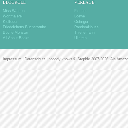
BLOGROLL
VERLAGE
Miss Watson
Fischer
Wortmalerei
Loewe
Kielfeder
Oetinger
Friedelchens Bücherstube
RandomHouse
BücherMonster
Thienemann
All About Books
Ullstein
Impressum
|
Datenschutz
|
nobody knows
© Stephie 2007-2026. Als Amazon-