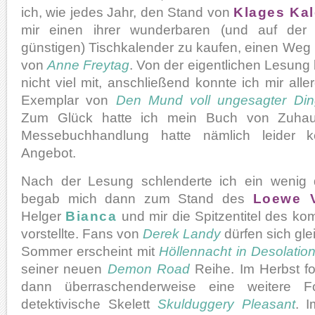
ich, wie jedes Jahr, den Stand von
Klages Ka
mir einen ihrer wunderbaren (und auf der
günstigen) Tischkalender zu kaufen, einen Weg 
von
Anne Freytag
. Von der eigentlichen Lesun
nicht viel mit, anschließend konnte ich mir all
Exemplar von
Den Mund voll ungesagter Di
Zum Glück hatte ich mein Buch von Zuhaus
Messebuchhandlung hatte nämlich leider 
Angebot.
Nach der Lesung schlenderte ich ein wenig 
begab mich dann zum Stand des
Loewe V
Helger
Bianca
und mir die Spitzentitel des 
vorstellte. Fans von
Derek Landy
dürfen sich gle
Sommer erscheint mit
Höllennacht in Desolation 
seiner neuen
Demon Road
Reihe. Im Herbst fo
dann überraschenderweise eine weitere F
detektivische Skelett
Skulduggery Pleasant
. 