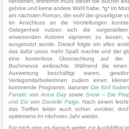
verstehen, immerhin muss dieser die Bücher lesen
gehöre und keine andere Wahl habe. *g* Im Mome
am nächsten Roman, der wohl der gruseligste vo
Im Anschluss an die Vorstellungen konnte
Gelegenheit nutzen sich die vorgestellt
anwesenden Autoren signieren zu lassen, wa
ausgenutzt wurde. Darauf folgte ein alles ande
das dafür umso mehr Spaß machte und der glü
eine kostenlose Übernachtung auf der n
Buchmesse einbrachte. Während die einen M
Auswertung beschäftigt waren, gewä
Verlagsmitarbeiterinnen zudem einen klein
kommende Programm, darunter
Die fünf Gabe
Fanatic
von
Anna Day
sowie
Snow – Die Pro
und Eis
von
Danielle Paige
. Nach einem letzt
das Treffen leider auch schon vorüber, doc
spätestens im nächsten Jahr wieder.
Für mich ging es danach weiter zur AusbildBar i