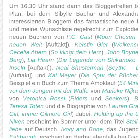
Um 16.30 Uhr stand dann das Bloggertreffen 
Plan, bei dem Sibylle Bachar und Alexandra
interessierten Bloggern das fantastische neue
und meine Wunschliste regelrecht zum Explodi
neuen Büchern von
P.C. Cast
(
Moon Chosen –
neuen Welt
[Auftakt]),
Kerstin Gier
(
Wolkens
Cecelia Ahern
(
So klingt dein Herz
),
John Boyn
Berg
),
Lia Hearn
(
Die Legende von Shikanoko –
Inseln
[Auftakt]),
Neal Shusterman
(
Scythe – 
[Auftakt]) und
Kai Meyer
(
Die Spur der Bücher
Beispiel ein Buch zum Thema Amoklauf (
54 Min
vor dem Jungen mit der Waffe
von
Marieke Nijk
von
Veronica Rossi
(
Riders
und
Seekers
),
B
Teresa Toten
und die Biographie von
Lauren Gr
Girl, immer Gilmore Girl
) dabei.
Holding up the 
Niven
erscheint im Sommer unter dem Titel
Stel
liebe
auf Deutsch.
Ivory and Bone
, das Jugen
Eshbaugh
, erscheint im Herbst ebenfalls bei Fis