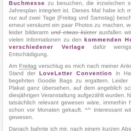
Buchmesse
zu besuchen, die inzwischen s
Jahresplan integriert ist. Dieses Mal habe ich m
nur auf zwei Tage (Freitag und Samstag) bes
erneut versäumt ein paar Photos zu machen, we
leider bilderarm
und etwas kürzer
ausfallen wir
vielen Informationen zu den
kommenden He
verschiedener Verlage
dafür wenigst
Entschädigung.
Am
Freitag
verschlug es mich nach meiner Ank
Stand der
LoveLetter Convention
in Hal
begehrten Goodie Bags zu ergattern. Leider
Plakat ganz übersehen, auf dem angeblich sc
diesjährigen Veranstaltung aufgezählt wurden. Ni
tatsächlich relevant gewesen wäre, immerhin 
schon vor Monaten gekauft. ^^‘ Interessant 
gewesen.
Danach bahnte ich mir, nach einem kurzen Abst