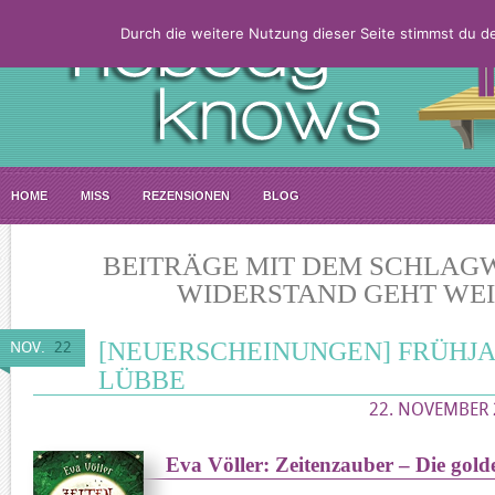
Durch die weitere Nutzung dieser Seite stimmst du 
HOME
MISS
REZENSIONEN
BLOG
BEITRÄGE MIT DEM SCHLAG
WIDERSTAND GEHT WEI
[NEUERSCHEINUNGEN] FRÜHJAH
NOV.
22
LÜBBE
22. NOVEMBER 
Eva Völler: Zeitenzauber – Die gol