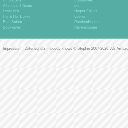
Umblättern
Coppenrath
All meine Träume
dtv
Leselurch
Harper Collins
His & Her Books
Loewe
BuchSaiten
RandomHouse
Bookwives
Ravensburger
Impressum
|
Datenschutz
|
nobody knows
© Stephie 2007-2026. Als Amazon-