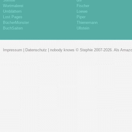
Steflite
dtv
Wortmalerei
Fischer
Umblättern
Loewe
Lost Pages
Piper
BücherMonster
Thienemann
BuchSaiten
Ullstein
Impressum
|
Datenschutz
|
nobody knows
© Stephie 2007-2026. Als Amazon-