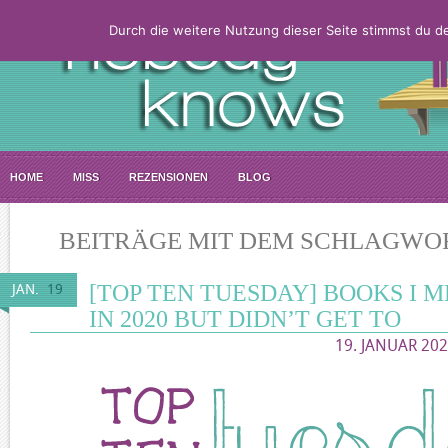
Durch die weitere Nutzung dieser Seite stimmst du 
HOME
MISS
REZENSIONEN
BLOG
BEITRÄGE MIT DEM SCHLAGWOR
[TOP TEN TUESDAY] BOOKS I 
JAN.
19
IN 2020 BUT DIDN’T GET TO
19. JANUAR 202