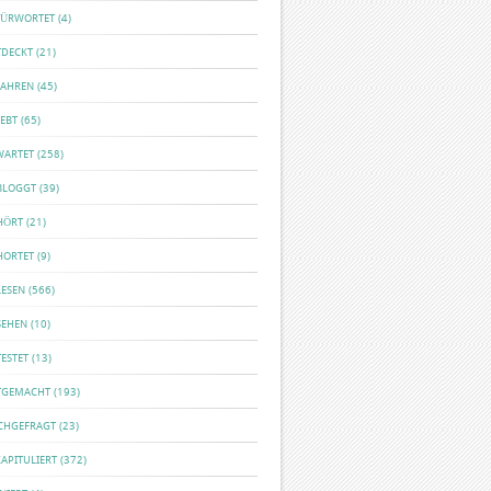
FÜRWORTET
(4)
TDECKT
(21)
FAHREN
(45)
EBT
(65)
WARTET
(258)
BLOGGT
(39)
HÖRT
(21)
HORTET
(9)
LESEN
(566)
SEHEN
(10)
ESTET
(13)
TGEMACHT
(193)
CHGEFRAGT
(23)
APITULIERT
(372)