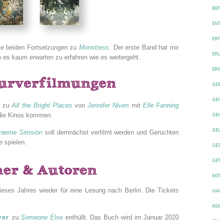
BE
EN
ER
die beiden Fortsetzungen zu
Monstress
. Der erste Band hat mir
ERL
n es kaum erwarten zu erfahren wie es weitergeht.
ER
GE
GE
g zu
All the Bright Places
von
Jennifer Niven
mit
Elle Fanning
 die Kinos kommen.
GE
GE
raeme Simsion
soll demnächst verfilmt werden und Gerüchten
e spielen.
GE
GET
MI
es Jahres wieder für eine Lesung nach Berlin. Die Tickets
NA
REK
ver
zu
Someone Else
enthüllt. Das Buch wird im Januar 2020