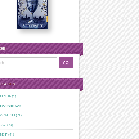
CHE
TEGORIEN
LGEMEIN
(1)
GEFANGEN
(24)
SGEWERTET
(79)
ÄUGT
(73)
ENDET
(41)