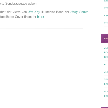
SIN
tierte Sonderausgabe geben.
VE
rbst der vierte von
Jim Kay
illustrierte Band der
Harry Potter
VE
abelhafte Cover findet ihr
hier
.
VE
NE
ZE
BO
BO
ELI
ZE
ZE
KA
OC
KA