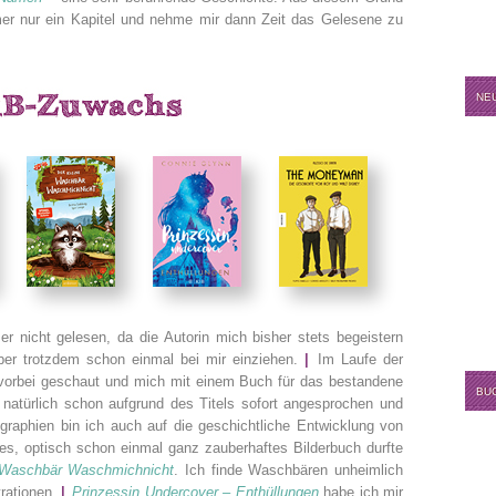
mer nur ein Kapitel und nehme mir dann Zeit das Gelesene zu
NE
 nicht gelesen, da die Autorin mich bisher stets begeistern
er trotzdem schon einmal bei mir einziehen.
|
Im Laufe der
vorbei geschaut und mich mit einem Buch für das bestandene
BU
natürlich schon aufgrund des Titels sofort angesprochen und
raphien bin ich auch auf die geschichtliche Entwicklung von
es, optisch schon einmal ganz zauberhaftes Bilderbuch durfte
 Waschbär Waschmichnicht
. Ich finde Waschbären unheimlich
trationen.
|
Prinzessin Undercover – Enthüllungen
habe ich mir