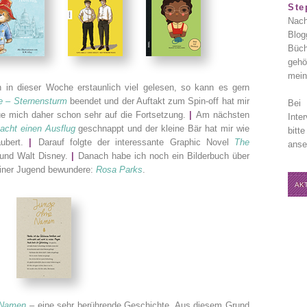
Ste
Nach
Blog
Büch
gehö
mein
 in dieser Woche erstaunlich viel gelesen, so kann es gern
 – Sternensturm
beendet und der Auftakt zum Spin-off hat mir
Bei 
reue mich daher schon sehr auf die Fortsetzung.
|
Am nächsten
Inte
acht einen Ausflug
geschnappt und der kleine Bär hat mir wie
bitt
aubert.
|
Darauf folgte der interessante Graphic Novel
The
anse
 und Walt Disney.
|
Danach habe ich noch ein Bilderbuch über
meiner Jugend bewundere:
Rosa Parks
.
AK
 Namen
– eine sehr berührende Geschichte. Aus diesem Grund