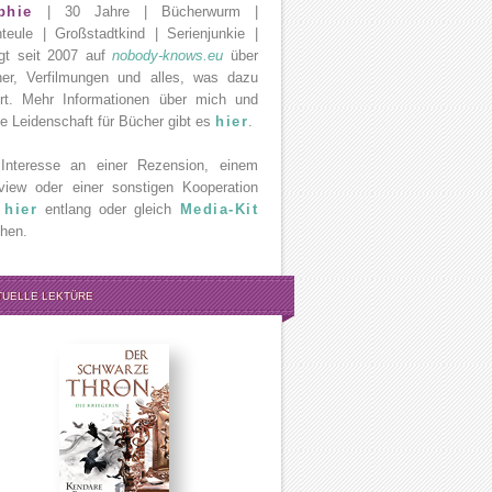
phie
| 30 Jahre | Bücherwurm |
teule | Großstadtkind | Serienjunkie |
gt seit 2007 auf
nobody-knows.eu
über
er, Verfilmungen und alles, was dazu
rt. Mehr Informationen über mich und
e Leidenschaft für Bücher gibt es
hier
.
Interesse an einer Rezension, einem
rview oder einer sonstigen Kooperation
e
hier
entlang oder gleich
Media-Kit
hen.
TUELLE LEKTÜRE