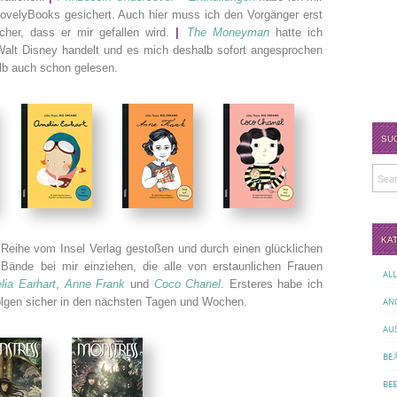
ovelyBooks gesichert. Auch hier muss ich den Vorgänger erst
icher, dass er mir gefallen wird.
|
The Moneyman
hatte ich
 Walt Disney handelt und es mich deshalb sofort angesprochen
lb auch schon gelesen.
SU
KA
 Reihe vom Insel Verlag gestoßen und durch einen glücklichen
 Bände bei mir einziehen, die alle von erstaunlichen Frauen
AL
lia Earhart
,
Anne Frank
und
Coco Chanel
. Ersteres habe ich
folgen sicher in den nächsten Tagen und Wochen.
AN
AU
BE
BE