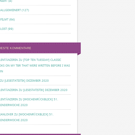
NIERT
(4)
RALLGEMEINERT
(127)
RFILMT
(64)
RLOST
(99)
UESTE KOMMENTARE
ILENTÄNZERIN
ZU
[TOP TEN TUESDAY] CLASSIC
OKS ON MY TBR THAT WERE WRITTEN BEFORE I WAS
RN
ZU
[LESESTATISTIK] DEZEMBER 2020
ILENTÄNZERIN
ZU
[LESESTATISTIK] DEZEMBER 2020
ILENTÄNZERIN
ZU
[WOCHENRÜCKBLICK] 51.
LENDERWOCHE 2020
EANLOVER
ZU
[WOCHENRÜCKBLICK] 51.
LENDERWOCHE 2020