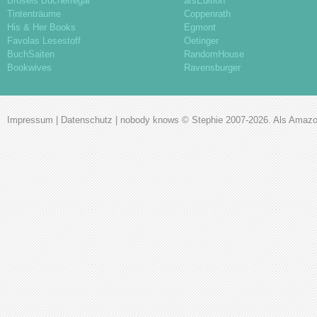
Brösels Bücherregal
arsEdition
Tintenträume
Coppenrath
His & Her Books
Egmont
Favolas Lesestoff
Oetinger
BuchSaiten
RandomHouse
Bookwives
Ravensburger
Impressum
|
Datenschutz
|
nobody knows
© Stephie 2007-2026. Als Amazon-