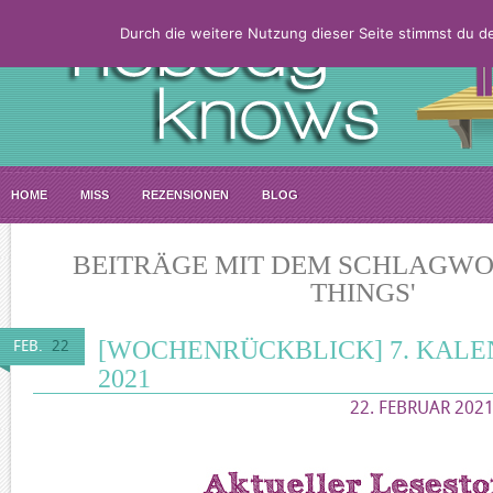
Durch die weitere Nutzung dieser Seite stimmst du 
HOME
MISS
REZENSIONEN
BLOG
BEITRÄGE MIT DEM SCHLAGWO
THINGS'
[WOCHENRÜCKBLICK] 7. KAL
FEB.
22
2021
22. FEBRUAR 2021