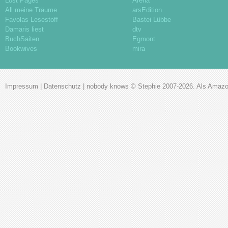
Lost Pages
Arena
All meine Träume
arsEdition
Favolas Lesestoff
Bastei Lübbe
Damaris liest
dtv
BuchSaiten
Egmont
Bookwives
mira
Impressum
|
Datenschutz
|
nobody knows
© Stephie 2007-2026. Als Amazon-