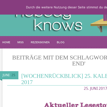
Durch die weitere Nutzung dieser Seite stimmst du 
HOME
MISS
REZENSIONEN
BLOG
BEITRÄGE MIT DEM SCHLAGWORT
END'
[WOCHENRÜCKBLICK] 25. KA
JUNI
25
2017
25. JUNI 201