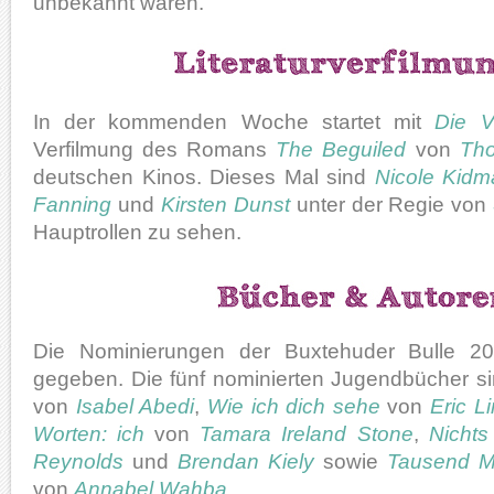
unbekannt waren.
In der kommenden Woche startet mit
Die V
Verfilmung des Romans
The Beguiled
von
Tho
deutschen Kinos. Dieses Mal sind
Nicole Kidm
Fanning
und
Kirsten Dunst
unter der Regie von
Hauptrollen zu sehen.
Die Nominierungen der Buxtehuder Bulle 2
gegeben. Die fünf nominierten Jugendbücher s
von
Isabel Abedi
,
Wie ich dich sehe
von
Eric L
Worten: ich
von
Tamara Ireland Stone
,
Nichts
Reynolds
und
Brendan Kiely
sowie
Tausend M
von
Annabel Wahba
.